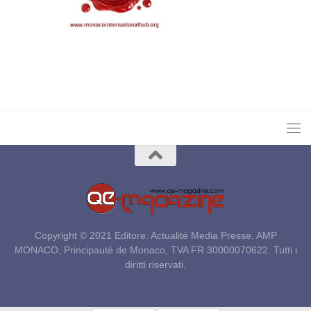
Copyright © 2021 Editore: Actualité Media Presse, AMP
MONACO, Principauté de Monaco, TVA FR 30000070622. Tutti i
diritti riservati.