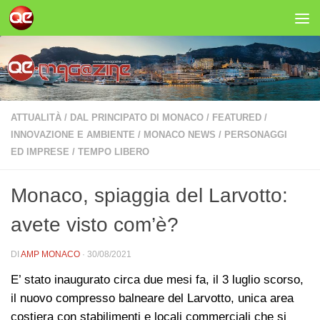
Salta al contenuto
ATTUALITÀ
/
DAL PRINCIPATO DI MONACO
/
FEATURED
/
INNOVAZIONE E AMBIENTE
/
MONACO NEWS
/
PERSONAGGI
ED IMPRESE
/
TEMPO LIBERO
Monaco, spiaggia del Larvotto:
avete visto com’è?
DI
AMP MONACO
·
30/08/2021
E’ stato inaugurato circa due mesi fa, il 3 luglio scorso,
il nuovo compresso balneare del Larvotto, unica area
costiera con stabilimenti e locali commerciali che si