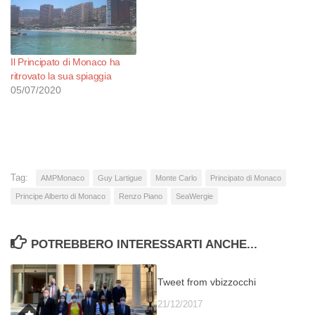
Il Principato di Monaco ha
ritrovato la sua spiaggia
05/07/2020
Tag:
AMPMonaco
Guy Lartigue
Monte Carlo
Principato di Monaco
Principe Alberto di Monaco
Renzo Piano
SeaWergie
POTREBBERO INTERESSARTI ANCHE...
Tweet from vbizzocchi
21/12/2017