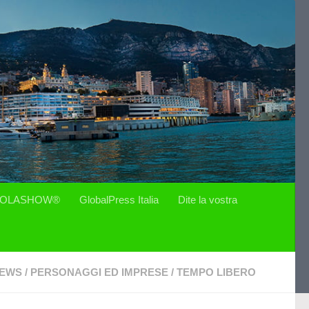
OLASHOW®
GlobalPress Italia
Dite la vostra
EWS
/
PERSONAGGI ED IMPRESE
/
TEMPO LIBERO