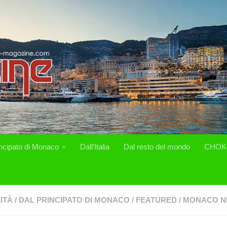
incipato di Monaco
Dall’Italia
Dal resto del mondo
CHOK
ITÀ
/
DAL PRINCIPATO DI MONACO
/
FEATURED
/
MONACO N