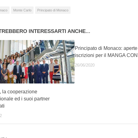
naco
Monte Carlo
Principato di Monaco
TREBBERO INTERESSARTI ANCHE...
Principato di Monaco: aperte
iscrizioni per il MANGA C
26/06/2020
 la cooperazione
ionale ed i suoi partner
ati
2