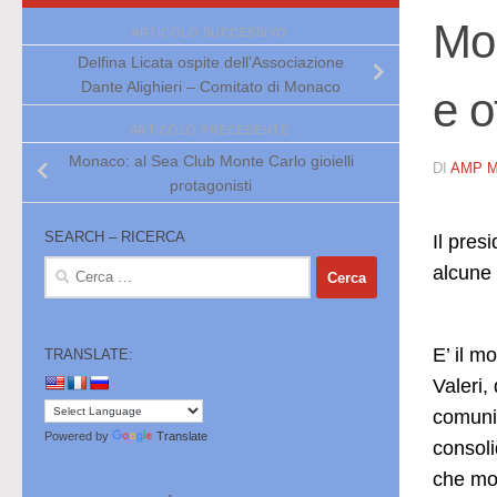
Mon
ARTICOLO SUCCESSIVO
Delfina Licata ospite dell’Associazione
Dante Alighieri – Comitato di Monaco
e o
ARTICOLO PRECEDENTE
Monaco: al Sea Club Monte Carlo gioielli
DI
AMP 
protagonisti
SEARCH – RICERCA
Il pres
Ricerca
alcune 
per:
E’ il m
TRANSLATE:
Valeri,
comunic
Powered by
Translate
consoli
che mos