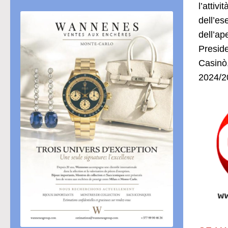
l’attiv
dell’es
dell’ap
Preside
Casinò,
2024/2