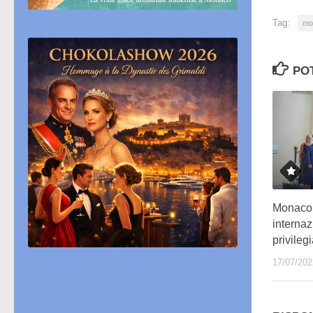
Tag:
mo
PO
Monaco,
internaz
privilegi
17/07/202