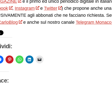
GAZINE
è il primo ed unico periodico digitale in itali
book
,
Instagram
e
Twitter
) che propone anche una 
IVAMENTE agli abbonati che ne facciano richiesta. Seg
arloBlog
e anche sul nostro canale
Telegram Monaco
vidi:
ace:
camento
so…