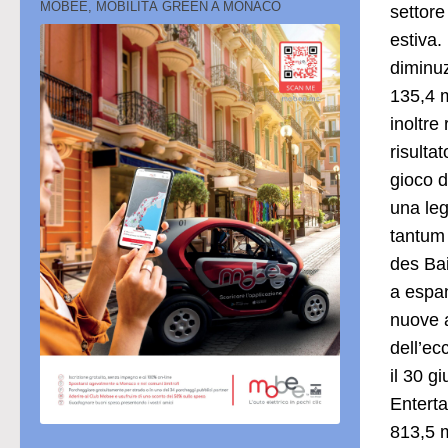
MOBEE, MOBILITÀ GREEN A MONACO
settore
estiva.
diminuz
135,4 m
inoltre
risulta
gioco d
una leg
tantum 
des Bai
a espan
nuove a
dell’ec
il 30 g
Enterta
813,5 m