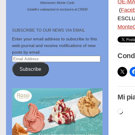
QE-MA
Wannenes Monte Carlo
(
Face
Gioielli e valutazioni in esclusiva al CREM
ESCLUS
MonteC
SUBSCRIBE TO OUR NEWS VIA EMAIL
Enter your email address to subscribe to this
web-journal and receive notifications of new
posts by email.
Condi
Email
Address
Subscribe
Mi pi
Cari
in
cor