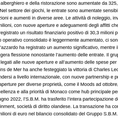
 alberghiero e della ristorazione sono aumentate da 325,1
 Nel settore dei giochi, le entrate sono aumentate sensib
ioni e aumenti in diverse aree. Le attività di noleggio, 
ilioni, con nuove aperture e adeguamenti degli affitti ch
 registrato un risultato finanziario positivo di 30,3 milion
to operativo consolidato è leggermente aumentato, ci sono s
’azzardo ha registrato un aumento significativo, mentre il
gera flessione nonostante l’aumento delle entrate. Il grup
legati alle nuove aperture e all’aumento delle spese per il 
ns de Mer ha anche festeggiato la vittoria di Charles Le
dersi a livello internazionale, con nuove partnership e pro
perture per diverse proprietà, come il Moods ad ottobre
cellenza e alla priorità di Monaco come hub principale per 
iugno 2022, l’S.B.M. ha trasferito l’intera partecipazione
inment, società di diritto olandese. La transazione ha com
ilioni di euro nel bilancio consolidato del Gruppo S.B.M.