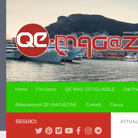
Salta al contenuto
Home
Chi siamo
QE MAG SFOGLIABILE
Dal Pr
Abbonamenti QE-MAG@ZINE
Contatti
Cassa
SEGUICI:
ATTUAL