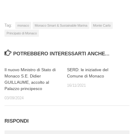
corso…
Tag:
monaco
Monaco Smart & Sustainable Marina
Monte Carlo
Principato di Monaco
POTREBBERO INTERESSARTI ANCHE...
Il nuovo Ministro di Stato di
SERD: le iniziative del
Monaco S.E. Didier
Comune di Monaco
GUILLAUME, accolto al
16/11/2021
Palazzo principesco
03/09/2024
RISPONDI