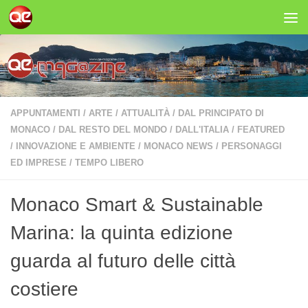
Salta al contenuto
APPUNTAMENTI
/
ARTE
/
ATTUALITÀ
/
DAL PRINCIPATO DI
MONACO
/
DAL RESTO DEL MONDO
/
DALL'ITALIA
/
FEATURED
/
INNOVAZIONE E AMBIENTE
/
MONACO NEWS
/
PERSONAGGI
ED IMPRESE
/
TEMPO LIBERO
Monaco Smart & Sustainable
Marina: la quinta edizione
guarda al futuro delle città
costiere