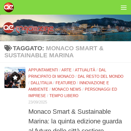
Salta al contenuto
TAGGATO:
MONACO SMART &
SUSTAINABLE MARINA
APPUNTAMENTI
/
ARTE
/
ATTUALITÀ
/
DAL
PRINCIPATO DI MONACO
/
DAL RESTO DEL MONDO
/
DALL'ITALIA
/
FEATURED
/
INNOVAZIONE E
AMBIENTE
/
MONACO NEWS
/
PERSONAGGI ED
IMPRESE
/
TEMPO LIBERO
23/09/2025
Monaco Smart & Sustainable
Marina: la quinta edizione guarda
al futuro delle città costiere