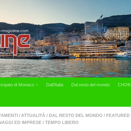
incipato di Monaco
Dall’Italia
Dal resto del mondo
CHOK
TAMENTI
/
ATTUALITÀ
/
DAL RESTO DEL MONDO
/
FEATURED
AGGI ED IMPRESE
/
TEMPO LIBERO