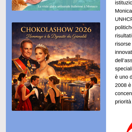
istituz
Monica 
UNHCR,
politic
risulta
risorse
innovat
dell’as
special
è uno d
2008 è 
concent
priorità