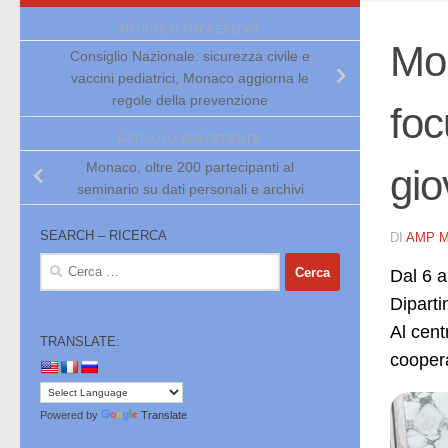
ARTICOLO SUCCESSIVO
Mon
Consiglio Nazionale: sicurezza civile e
vaccini pediatrici, Monaco aggiorna le
regole della prevenzione
foc
ARTICOLO PRECEDENTE
Monaco, oltre 200 partecipanti al
gio
seminario su dati personali e archivi
SEARCH – RICERCA
DI
AMP 
Ricerca
Dal 6 a
per:
Diparti
Al cent
TRANSLATE:
coopera
Powered by
Translate