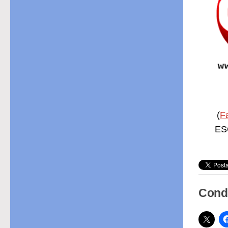
(
F
ESC
Condi