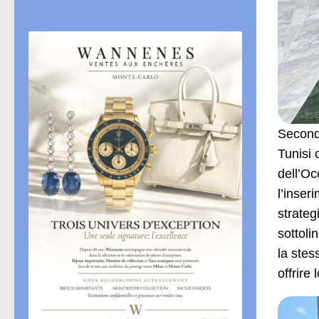
Secondo
Tunisi 
dell’Oc
l’inser
strateg
sottoli
la stes
offrire