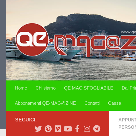
Salta al contenuto
Home
Chi siamo
QE MAG SFOGLIABILE
Dal Pr
Abbonamenti QE-MAG@ZINE
Contatti
Cassa
SEGUICI:
APPUN
PERSON