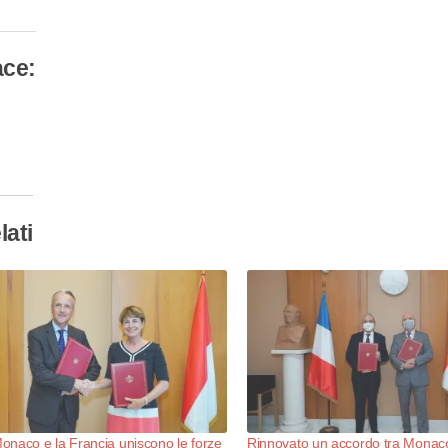
ace:
camento
so…
lati
naco e la Francia uniscono le forze
Rinnovato un accordo tra Monaco