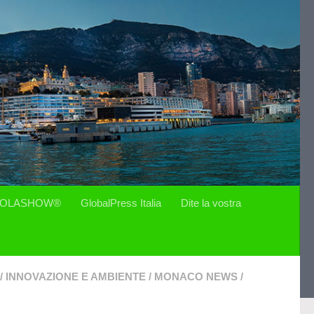
OLASHOW®
GlobalPress Italia
Dite la vostra
/
INNOVAZIONE E AMBIENTE
/
MONACO NEWS
/