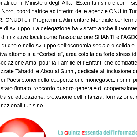
ionali con il Ministero degli Affari Esteri tunisino e con i
Noro, coordinatrice ad interim delle agenzie ONU in Tu
 ONUDI e il Programma Alimentare Mondiale conferma il
he di sviluppo. La delegazione ha visitato anche il Gouve
ti di iniziative locali come l’associazione SHANTI e l’AG
 idriche e nello sviluppo dell’economia sociale e solidal
iva attorno alla “Corbeille”, area colpita da forte stress idr
sociazione Amal pour la Famille et l’Enfant, che combatte
izzate Tahaddi e Abou al Sunni, dedicate all’inclusione d
ei Paesi storici della cooperazione monegasca: i primi 
stato firmato l’Accordo quadro generale di cooperazione. 
ra su educazione, protezione dell’infanzia, formazione, o
 nazionali tunisine.