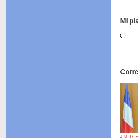
Mi pi
Cari
in
cor
Corre
J-MED: Mo