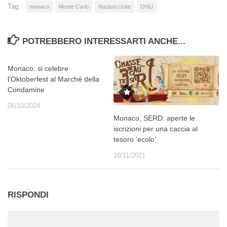
Tag:
monaco
Monte Carlo
Nazioni Unite
ONU
POTREBBERO INTERESSARTI ANCHE...
Monaco: si celebre
l’Oktoberfest al Marché della
Condamine
06/10/2024
Monaco, SERD: aperte le
iscrizioni per una caccia al
tesoro ‘ecolo’
10/11/2021
RISPONDI