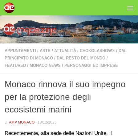
Salta al contenuto
APPUNTAMENTI
/
ARTE
/
ATTUALITÀ
/
CHOKOLASHOW®
/
DAL
PRINCIPATO DI MONACO
/
DAL RESTO DEL MONDO
/
FEATURED
/
MONACO NEWS
/
PERSONAGGI ED IMPRESE
Monaco rinnova il suo impegno
per la protezione degli
ecosistemi marini
DI
AMP MONACO
·
18/12/2025
Recentemente, alla sede delle Nazioni Unite, il