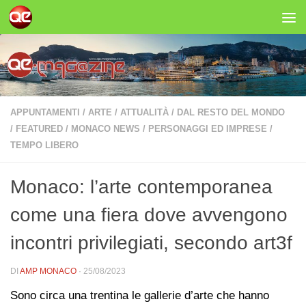
Salta al contenuto
APPUNTAMENTI
/
ARTE
/
ATTUALITÀ
/
DAL RESTO DEL MONDO
/
FEATURED
/
MONACO NEWS
/
PERSONAGGI ED IMPRESE
/
TEMPO LIBERO
Monaco: l’arte contemporanea
come una fiera dove avvengono
incontri privilegiati, secondo art3f
DI
AMP MONACO
·
25/08/2023
Sono circa una trentina le gallerie d’arte che hanno