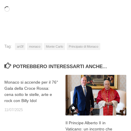
Caricamento
in
corso…
Tag:
art3f
monaco
Monte Carlo
Principato di Monaco
POTREBBERO INTERESSARTI ANCHE...
Monaco si accende per il 76°
Gala della Croce Rossa:
cena sotto le stelle, arte e
rock con Billy Idol
11/07/2025
Il Principe Alberto II in
Vaticano: un incontro che