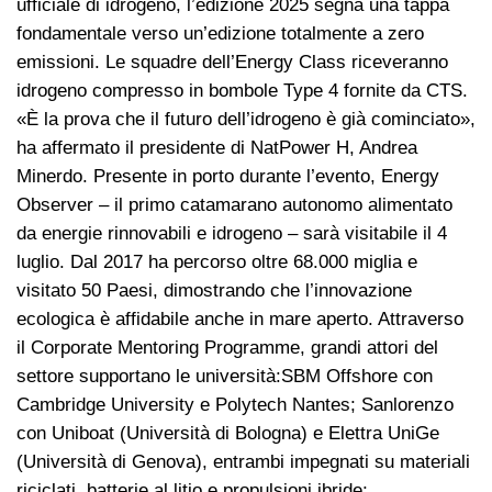
ufficiale di idrogeno, l’edizione 2025 segna una tappa
fondamentale verso un’edizione totalmente a zero
emissioni. Le squadre dell’Energy Class riceveranno
idrogeno compresso in bombole Type 4 fornite da CTS.
«È la prova che il futuro dell’idrogeno è già cominciato»,
ha affermato il presidente di NatPower H, Andrea
Minerdo. Presente in porto durante l’evento, Energy
Observer – il primo catamarano autonomo alimentato
da energie rinnovabili e idrogeno – sarà visitabile il 4
luglio. Dal 2017 ha percorso oltre 68.000 miglia e
visitato 50 Paesi, dimostrando che l’innovazione
ecologica è affidabile anche in mare aperto. Attraverso
il Corporate Mentoring Programme, grandi attori del
settore supportano le università:SBM Offshore con
Cambridge University e Polytech Nantes; Sanlorenzo
con Uniboat (Università di Bologna) e Elettra UniGe
(Università di Genova), entrambi impegnati su materiali
riciclati, batterie al litio e propulsioni ibride;