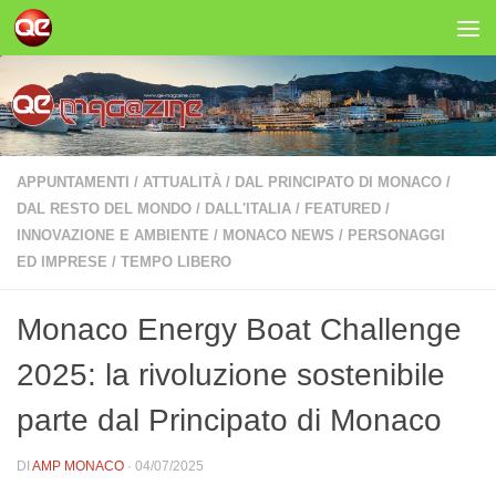
Salta al contenuto
APPUNTAMENTI
/
ATTUALITÀ
/
DAL PRINCIPATO DI MONACO
/
DAL RESTO DEL MONDO
/
DALL'ITALIA
/
FEATURED
/
INNOVAZIONE E AMBIENTE
/
MONACO NEWS
/
PERSONAGGI
ED IMPRESE
/
TEMPO LIBERO
Monaco Energy Boat Challenge
2025: la rivoluzione sostenibile
parte dal Principato di Monaco
DI
AMP MONACO
·
04/07/2025