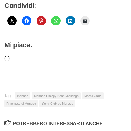
Condividi:
Mi piace:
Caricamento
in
corso…
Tag:
monaco
Monaco Energy Boat Challenge
Monte Carlo
Principato di Monaco
Yacht Club de Monaco
POTREBBERO INTERESSARTI ANCHE...