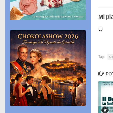
Mi pi
Cari
in
cor
Tag:
Gio
PO