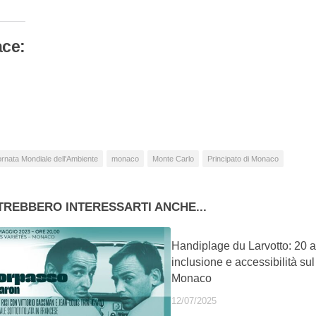
ace:
camento
so…
rnata Mondiale dell'Ambiente
monaco
Monte Carlo
Principato di Monaco
TREBBERO INTERESSARTI ANCHE...
Handiplage du Larvotto: 20 a
inclusione e accessibilità su
Monaco
12/07/2025