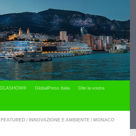
OLASHOW®
GlobalPress Italia
Dite la vostra
FEATURED
/
INNOVAZIONE E AMBIENTE
/
MONACO