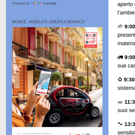
aperto 
Powered by
Translate
l’ambie
MOBEE, MOBILITÀ GREEN A MONACO
🌱
9:00
present
material
🚛
9:00
sue cas
♻️
9:30
sistem
🥗
11:3
suoi se
🐾
13:3
sensibi