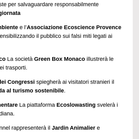
oposte per salvaguardare responsabilmente
giornata
mbiente
e l’
Associazione Ecoscience Provence
ibilizzando il pubblico sui falsi miti legati ai
aco
La società
Green Box Monaco
illustrerà le
i trasporti.
dei Congressi
spiegherà ai visitatori stranieri il
da al turismo sostenibile
.
mentare
La piattaforma
Ecoslowasting
svelerà i
idiana.
nel rappresenterà il
Jardin Animalier
e