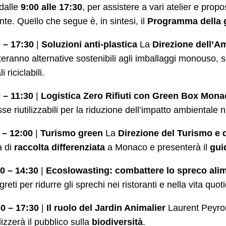
dalle
9:00 alle 17:30
, per assistere a vari atelier e pr
nte. Quello che segue è, in sintesi, il
Programma della 
 – 17:30
|
Soluzioni anti-plastica
La
Direzione dell’A
eranno alternative sostenibili agli imballaggi monouso, sens
i riciclabili.
 – 11:30
|
Logistica Zero Rifiuti con Green Box Mon
se riutilizzabili per la riduzione dell’impatto ambientale ne
 – 12:00
|
Turismo green
La
Direzione del Turismo e 
a di
raccolta differenziata
a Monaco e presenterà il
gui
0 – 14:30
|
Ecoslowasting: combattere lo spreco ali
greti per ridurre gli sprechi nei ristoranti e nella vita quot
0 – 17:30
|
Il ruolo del Jardin Animalier
Laurent Peyron
lizzerà il pubblico sulla
biodiversità
.