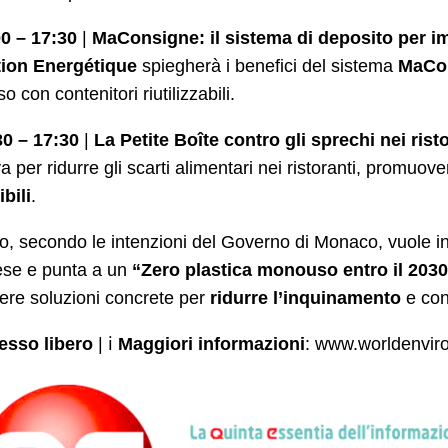
0 – 17:30
|
MaConsigne: il sistema di deposito per imb
tion Energétique
spiegherà i benefici del sistema
MaCo
 con contenitori riutilizzabili.
30 – 17:30
|
La Petite Boîte contro gli sprechi nei rist
iva per ridurre gli scarti alimentari nei ristoranti, promuov
bili
.
o, secondo le intenzioni del Governo di Monaco, vuole ins
ese e punta a un
“Zero plastica monouso entro il 203
ere soluzioni concrete per
ridurre l’inquinamento
e con
esso libero
| ℹ
Maggiori informazioni
: www.worldenviro