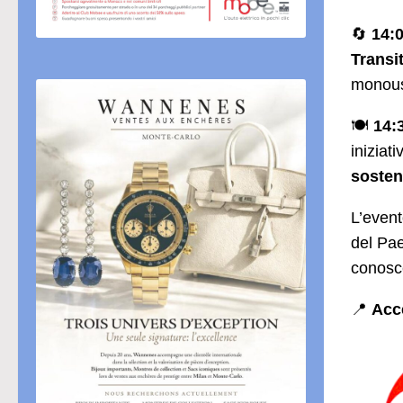
🔄
14:0
Transi
monouso
🍽
14:
iniziat
sosteni
L’event
del Pa
conosc
📍
Acc