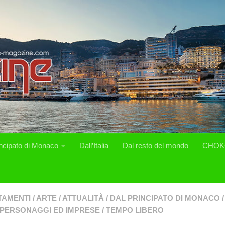
incipato di Monaco
Dall’Italia
Dal resto del mondo
CHOK
TAMENTI
/
ARTE
/
ATTUALITÀ
/
DAL PRINCIPATO DI MONACO
/
PERSONAGGI ED IMPRESE
/
TEMPO LIBERO