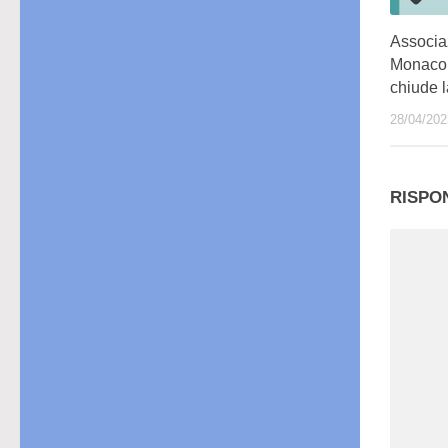
Associaz
Monaco:
chiude 
28/04/202
RISPO