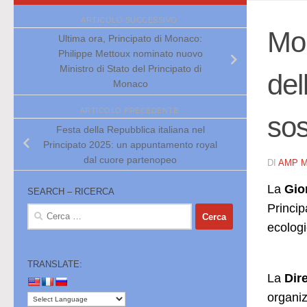
ARTICOLO SUCCESSIVO
Mon
Ultima ora, Principato di Monaco:
Philippe Mettoux nominato nuovo
Ministro di Stato del Principato di
del
Monaco
ARTICOLO PRECEDENTE
sos
Festa della Repubblica italiana nel
Principato 2025: un appuntamento royal
dal cuore partenopeo
DI
AMP 
La
Gio
SEARCH – RICERCA
Princip
Ricerca
per:
ecologi
TRANSLATE:
La
Dir
organiz