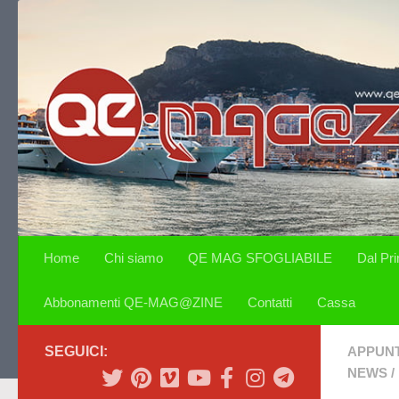
Salta al contenuto
Home
Chi siamo
QE MAG SFOGLIABILE
Dal Pr
Abbonamenti QE-MAG@ZINE
Contatti
Cassa
SEGUICI:
APPUN
NEWS
/