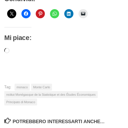
Mi piace:
Caricamento
in
corso…
Tag:
monaco
Monte Carlo
nstitut Monégasque de la Statistique et des Études Économiques
Principato di Monaco
POTREBBERO INTERESSARTI ANCHE...