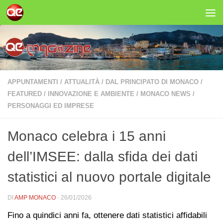
Salta al contenuto
APPUNTAMENTI
/
ATTUALITÀ
/
DAL PRINCIPATO DI MONACO
/
FEATURED
/
INNOVAZIONE E AMBIENTE
/
MONACO NEWS
/
PERSONAGGI ED IMPRESE
Monaco celebra i 15 anni
dell’IMSEE: dalla sfida dei dati
statistici al nuovo portale digitale
DI
AMP MONACO
·
26/01/2026
Fino a quindici anni fa, ottenere dati statistici affidabili