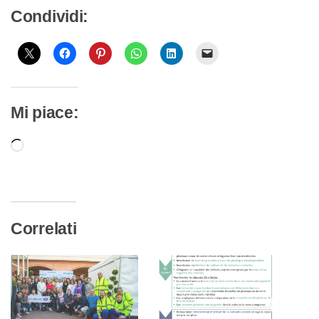
Condividi:
Mi piace:
Caricamento
in
corso…
Correlati