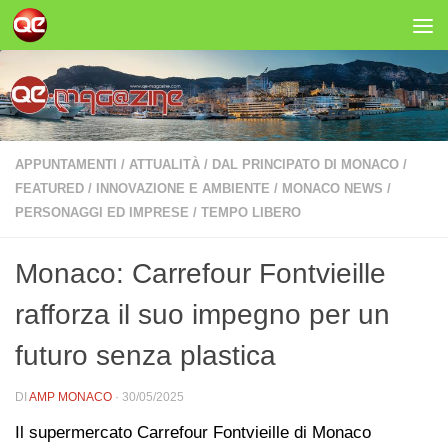
Salta al contenuto
APPUNTAMENTI
/
ATTUALITÀ
/
DAL PRINCIPATO DI MONACO
/
FEATURED
/
INNOVAZIONE E AMBIENTE
/
MONACO NEWS
/
PERSONAGGI ED IMPRESE
/
TEMPO LIBERO
Monaco: Carrefour Fontvieille
rafforza il suo impegno per un
futuro senza plastica
DI
AMP MONACO
·
30/05/2025
Il supermercato Carrefour Fontvieille di Monaco