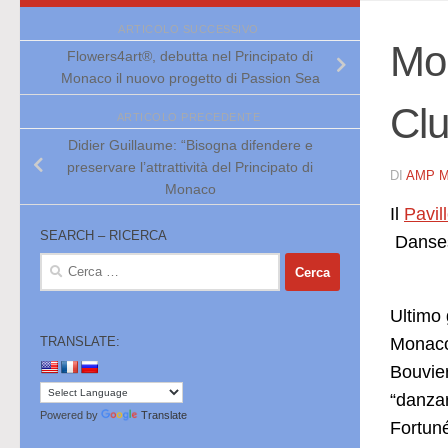
ARTICOLO SUCCESSIVO
Mon
Flowers4art®, debutta nel Principato di
Monaco il nuovo progetto di Passion Sea
Clu
ARTICOLO PRECEDENTE
Didier Guillaume: “Bisogna difendere e
preservare l’attrattività del Principato di
DI
AMP 
Monaco
Il
Pavi
SEARCH – RICERCA
Danses
Ricerca
per:
Ultimo 
Monaco 
TRANSLATE:
Bouvier
“danzar
Powered by
Translate
Fortun