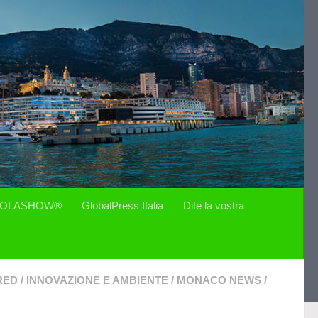
OLASHOW®
GlobalPress Italia
Dite la vostra
RED
/
INNOVAZIONE E AMBIENTE
/
MONACO NEWS
/