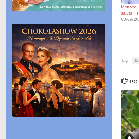
Monaco, E
saluta il 
08/09/20
Tag:
Eco
PO