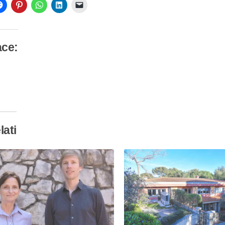
ace:
camento
so…
lati