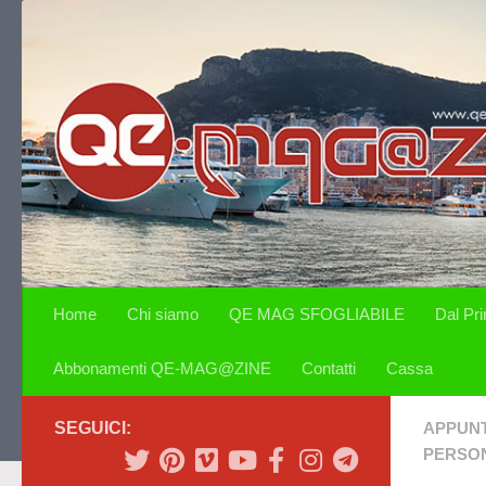
Salta al contenuto
Home
Chi siamo
QE MAG SFOGLIABILE
Dal Pr
Abbonamenti QE-MAG@ZINE
Contatti
Cassa
SEGUICI:
APPUN
PERSON