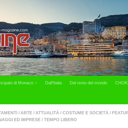
incipato di Monaco
Dall’Italia
Dal resto del mondo
CHOK
TAMENTI
/
ARTE
/
ATTUALITÀ
/
COSTUME E SOCIETÀ
/
FEATU
AGGI ED IMPRESE
/
TEMPO LIBERO