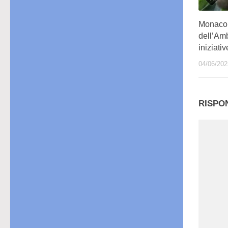
Monaco 
dell’Amb
iniziativ
04/06/202
RISPO