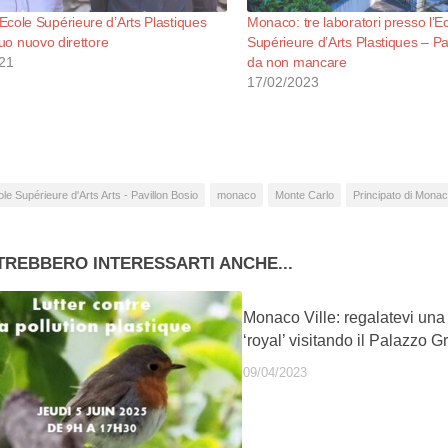
cole Supérieure d’Arts Plastiques
Monaco: tre laboratori presso l’E
suo nuovo direttore
Supérieure d’Arts Plastiques – Pa
21
da non mancare
17/02/2023
le Supérieure d'Arts Arts - Pavillon Bosio
monaco
Monte Carlo
Principato di Mona
TREBBERO INTERESSARTI ANCHE...
Monaco Ville: regalatevi un
‘royal’ visitando il Palazzo G
09/04/2023