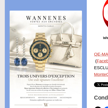
QE-MA
(
Face
ESCLUS
MonteC
Condi