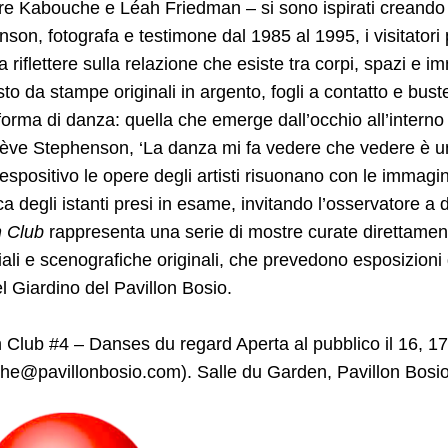
e Kabouche e Léah Friedman – si sono ispirati creando l
son, fotografa e testimone dal 1985 al 1995, i visitatori 
i a riflettere sulla relazione che esiste tra corpi, spazi e 
o da stampe originali in argento, fogli a contatto e bus
orma di danza: quella che emerge dall’occhio all’interno 
ve Stephenson, ‘La danza mi fa vedere che vedere è una
espositivo le opere degli artisti risuonano con le imma
a degli istanti presi in esame, invitando l’osservatore a 
 Club
rappresenta una serie di mostre curate direttament
iali e scenografiche originali, che prevedono esposizioni di
l Giardino del Pavillon Bosio.
Club #4 – Danses du regard Aperta al pubblico il 16, 1
he@pavillonbosio.com
). Salle du Garden, Pavillon Bosi