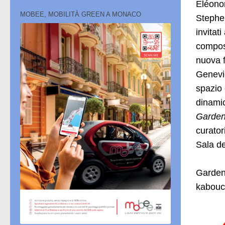
Eléonor
MOBEE, MOBILITÀ GREEN A MONACO
Stephen
invitat
compost
nuova f
Geneviè
spazio 
dinamic
Garden
curator
Sala de
Garden 
kabouc