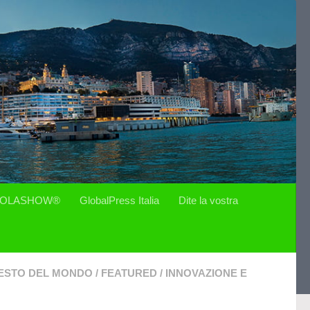
OLASHOW®
GlobalPress Italia
Dite la vostra
ESTO DEL MONDO
/
FEATURED
/
INNOVAZIONE E