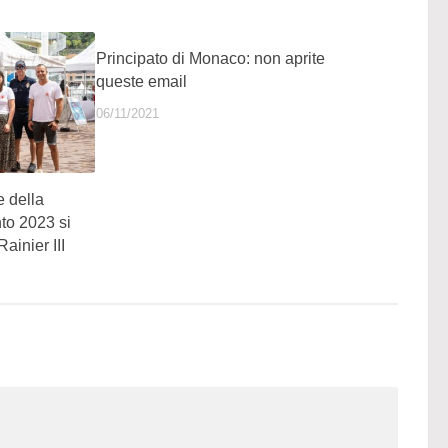
Principato di Monaco: non aprite
queste email
06/11/2021
e della
to 2023 si
ainier III