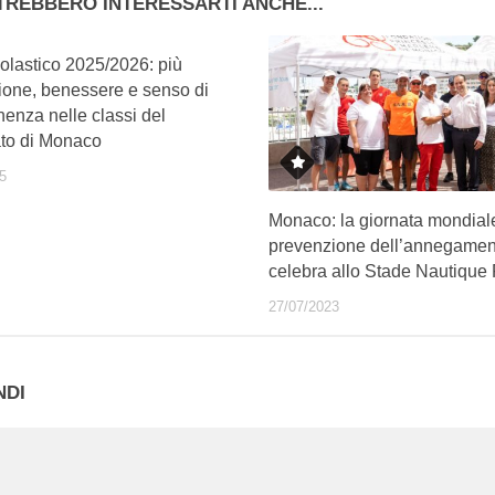
TREBBERO INTERESSARTI ANCHE...
olastico 2025/2026: più
ione, benessere e senso di
enza nelle classi del
ato di Monaco
5
Monaco: la giornata mondial
prevenzione dell’annegamen
celebra allo Stade Nautique R
27/07/2023
NDI