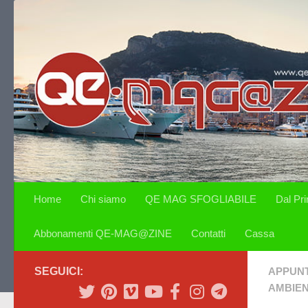
Salta al contenuto
Home
Chi siamo
QE MAG SFOGLIABILE
Dal Pr
Abbonamenti QE-MAG@ZINE
Contatti
Cassa
SEGUICI:
APPUN
AMBIE