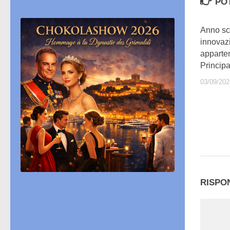
PO
Anno sc
innovaz
apparten
Princip
03/09/202
RISPO