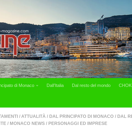
incipato di Monaco
Dall’Italia
Dal resto del mondo
CHOK
TAMENTI
/
ATTUALITÀ
/
DAL PRINCIPATO DI MONACO
/
DAL R
NTE
/
MONACO NEWS
/
PERSONAGGI ED IMPRESE