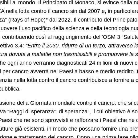
sibili al mondo. Il Principato di Monaco, si evince dalla
EA nella lotta contro il cancro sin dal 2007 e, in particolar
a” (Rays of Hope)* dal 2022. Il contributo del Principato
uovere l’uso pacifico della scienza e della tecnologia 
contribuendo così al raggiungimento dell’OSM 3 “Salute 
ettivo 3.4:
“Entro il 2030, ridurre di un terzo, attraverso l
ra dovuta a malattie non trasmissibili e promuovere la s
he ogni anno verranno diagnosticati 24 milioni di nuovi ca
 per cancro avverrà nei Paesi a basso e medio reddito. I
enzia nella lotta contro il cancro contribuisce a fornire 
pubblica.
asione della Giornata mondiale contro il cancro, che si ce
ativa “Raggi di speranza”. di speranza”, il cui obiettivo è s
Paesi che ne sono sprovvisti e rafforzare i Paesi che ne 
rutture già esistenti, in modo che possano fornire una pr
ione e trattamento del cancro. Dopo una prima fase pilot