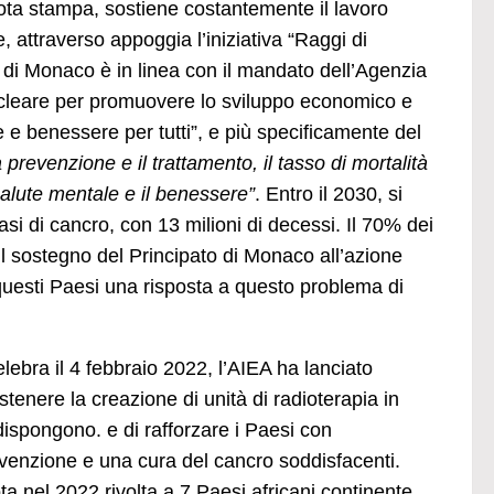
 nota stampa, sostiene costantemente il lavoro
e, attraverso appoggia l’iniziativa “Raggi di
 di Monaco è in linea con il mandato dell’Agenzia
nucleare per promuovere lo sviluppo economico e
e benessere per tutti”, e più specificamente del
a prevenzione e il trattamento, il tasso di mortalità
alute mentale e il benessere”
. Entro il 2030, si
si di cancro, con 13 milioni di decessi. Il 70% dei
l sostegno del Principato di Monaco all’azione
a questi Paesi una risposta a questo problema di
lebra il 4 febbraio 2022, l’AIEA ha lanciato
ostenere la creazione di unità di radioterapia in
dispongono. e di rafforzare i Paesi con
evenzione e una cura del cancro soddisfacenti.
a nel 2022 rivolta a 7 Paesi africani continente