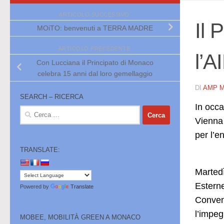
ARTICOLO SUCCESSIVO
Il 
MOiTO: benvenuti a TERRA MADRE
ARTICOLO PRECEDENTE
l’A
Con Lucciana il Principato di Monaco
celebra 15 anni dal loro gemellaggio
DI
AMP 
SEARCH – RICERCA
In occa
Ricerca
Vienna
per:
per l’e
TRANSLATE:
Marted
Estern
Powered by
Translate
Convenz
l’impeg
MOBEE, MOBILITÀ GREEN A MONACO