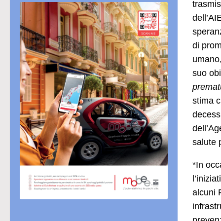
trasmis
dell’AI
speranz
di prom
umano, 
suo obi
prematu
stima c
decessi
dell’Ag
salute 
*In occ
l’inizi
alcuni 
infrast
prevenz