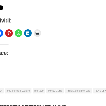
vidi:
ace:
camento
so…
EA
lotta contro il cancro
monaco
Monte Carlo
Principato di Monaco
Rays of 