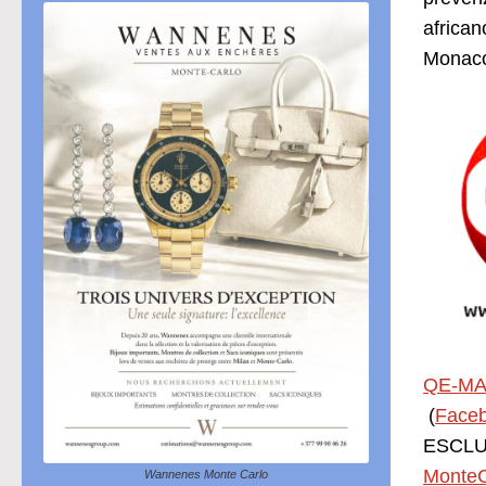
african
Monaco 
QE-MA
(
Face
ESCLUS
MonteC
Wannenes Monte Carlo