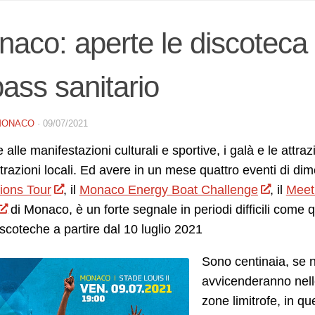
aco: aperte le discoteca
pass sanitario
MONACO
·
09/07/2021
 alle manifestazioni culturali e sportive, i galà e le attraz
ttrazioni locali. Ed avere in un mese quattro eventi di di
ons Tour
, il
Monaco Energy Boat Challenge
, il
Meet
di Monaco, è un forte segnale in periodi difficili come 
iscoteche a partire dal 10 luglio 2021
Sono centinaia, se no
avvicenderanno nell
zone limitrofe, in qu