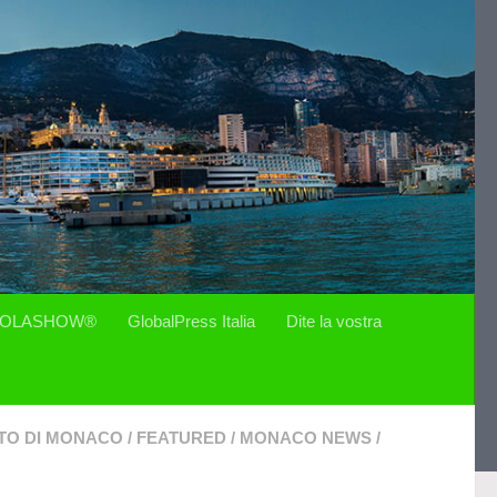
OLASHOW®
GlobalPress Italia
Dite la vostra
ATO DI MONACO
/
FEATURED
/
MONACO NEWS
/