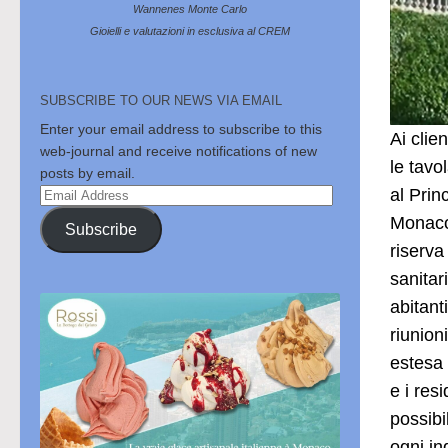
Wannenes Monte Carlo
Gioielli e valutazioni in esclusiva al CREM
SUBSCRIBE TO OUR NEWS VIA EMAIL
Enter your email address to subscribe to this
Ai clie
web-journal and receive notifications of new
le tavo
posts by email.
al Prin
Email
Address
Monaco,
Subscribe
riserva
sanitar
abitant
riunion
estesa 
e i res
possibi
ogni in