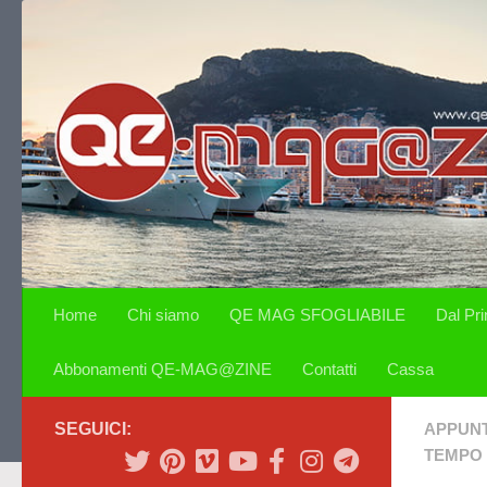
Salta al contenuto
Home
Chi siamo
QE MAG SFOGLIABILE
Dal Pr
Abbonamenti QE-MAG@ZINE
Contatti
Cassa
SEGUICI:
APPUN
TEMPO 