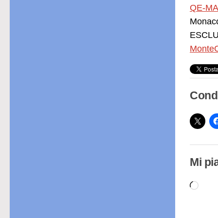
QE-MA
Monac
ESCLUS
MonteC
Condi
Mi pi
Cari
in
cor