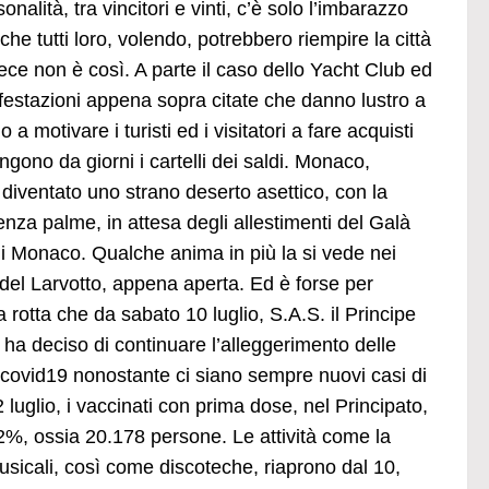
sonalità, tra vincitori e vinti, c’è solo l’imbarazzo
 che tutti loro, volendo, potrebbero riempire la città
ece non è così. A parte il caso dello Yacht Club ed
ifestazioni appena sopra citate che danno lustro a
 motivare i turisti ed i visitatori a fare acquisti
gono da giorni i cartelli dei saldi. Monaco,
diventato uno strano deserto asettico, con la
nza palme, in attesa degli allestimenti del Galà
i Monaco. Qualche anima in più la si vede nei
a del Larvotto, appena aperta. Ed è forse per
la rotta che da sabato 10 luglio, S.A.S. il Principe
 ha deciso di continuare l’alleggerimento delle
icovid19 nonostante ci siano sempre nuovi casi di
 2 luglio, i vaccinati con prima dose, nel Principato,
2%, ossia 20.178 persone. Le attività come la
usicali, così come discoteche, riaprono dal 10,