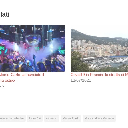
lati
onte-Carlo: annunciato il
Covid19 in Francia: la stretta di
a estivo
12/07/2021
25
ertura discoteche
Covid19
monaco
Monte Carlo
Principato di Monaco