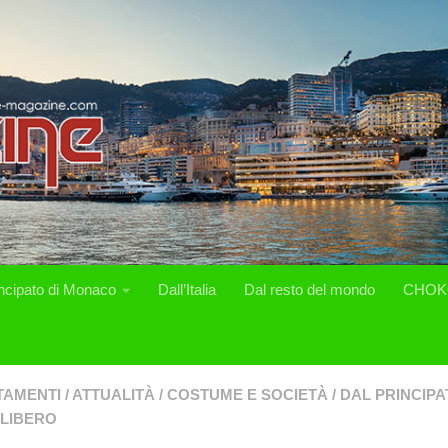
incipato di Monaco
Dall’Italia
Dal resto del mondo
CHOK
TAMENTI
/
ATTUALITÀ
/
COSTUME E SOCIETÀ
/
DAL PRINCIP
LIBERO