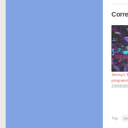
Corre
Jimmy’z M
programm
23/03/20
Tag:
Ap