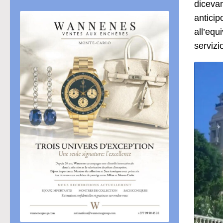
dicevam
anticip
all’equ
servizi