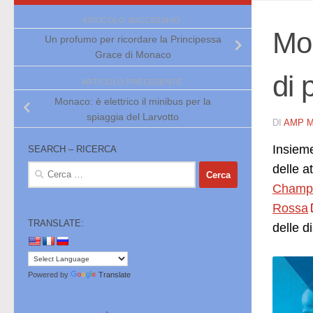
ARTICOLO SUCCESSIVO
Mon
Un profumo per ricordare la Principessa
Grace di Monaco
di 
ARTICOLO PRECEDENTE
Monaco: è elettrico il minibus per la
spiaggia del Larvotto
DI
AMP 
Insieme
SEARCH – RICERCA
delle a
Ricerca
per:
Champi
Rossa
TRANSLATE:
delle d
Powered by
Translate