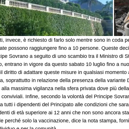
nti, invece, è richiesto di farlo solo mentre sono in coda p
late possono raggiungere fino a 10 persone. Queste deci
cipe Sovrano a seguito di uno scambio tra il Ministro di S
 entrano in vigore da questo sabato 10 luglio fino a nuo
 il diritto di adattare queste misure in qualsiasi momento
ia, soprattutto in relazione della presenza della variante D
i alla massima vigilanza nella sfera privata dove più del
i conviviali. Infine, secondo la volontà del Principe Sovr
a tutti i dipendenti del Principato alle condizioni che sa
identi di età superiore ai 12 anni che non sono ancora stati
le perché solo la vaccinazione, dice la nota stampa, forni
dividuo e per la comunità.