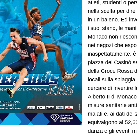
atleti, studenti o per
nella scelta per dire
in un baleno. Ed inv
i suoi stand, le man
Monaco non riescono a
nei negozi che espon
inaspettatamente, è 
piazza del Casinò se
della Croce Rossa d
locali sulla spiaggi
cercare di invertire 
Alberto II di Monaco
misure sanitarie ant
malati e, ai dati del
equivalgono al 52,6
danza e gli eventi m