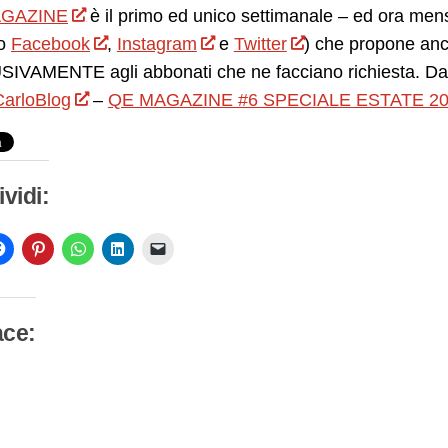
GAZINE
è il primo ed unico settimanale – ed ora mensil
o
Facebook
,
Instagram
e
Twitter
) che propone anc
IVAMENTE agli abbonati che ne facciano richiesta. Da 
arloBlog
–
QE MAGAZINE #6 SPECIALE ESTATE 2
vidi:
ace:
camento
so…