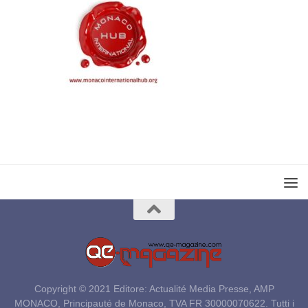
Copyright © 2021 Editore: Actualité Media Presse, AMP
MONACO, Principauté de Monaco, TVA FR 30000070622. Tutti i