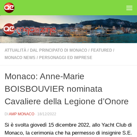
Salta al contenuto
ATTUALITÀ
/
DAL PRINCIPATO DI MONACO
/
FEATURED
/
MONACO NEWS
/
PERSONAGGI ED IMPRESE
Monaco: Anne-Marie
BOISBOUVIER nominata
Cavaliere della Legione d’Onore
DI
AMP MONACO
·
18/12/2022
Si è svolta giovedì 15 dicembre 2022, allo Yacht Club di
Monaco, la cerimonia che ha permesso di insignire S.E.