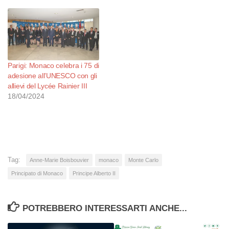
Parigi: Monaco celebra i 75 di
adesione all’UNESCO con gli
allievi del Lycée Rainier III
18/04/2024
Tag:
Anne-Marie Boisbouvier
monaco
Monte Carlo
Principato di Monaco
Principe Alberto II
POTREBBERO INTERESSARTI ANCHE...