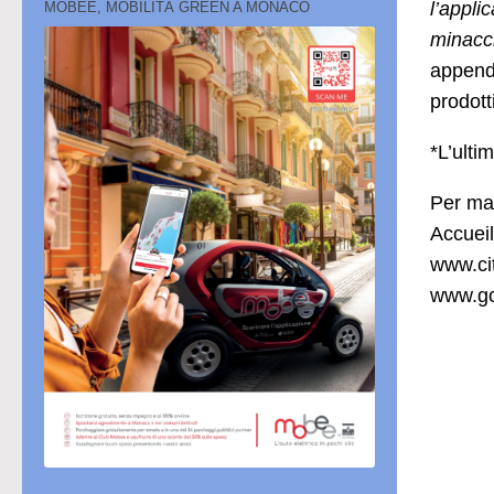
l’appli
MOBEE, MOBILITÀ GREEN A MONACO
minacc
appendi
prodotti
*L’ult
Per mag
Accueil
www.ci
www.g