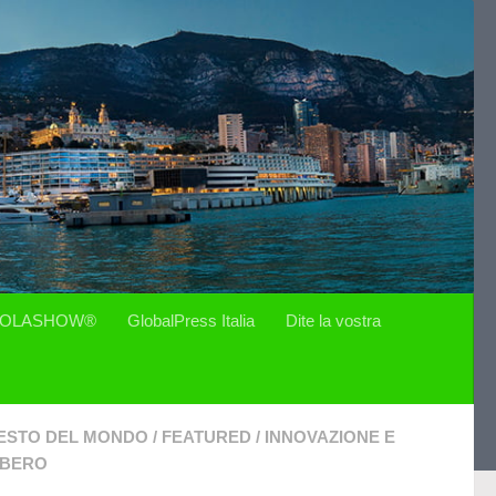
OLASHOW®
GlobalPress Italia
Dite la vostra
ESTO DEL MONDO
/
FEATURED
/
INNOVAZIONE E
IBERO