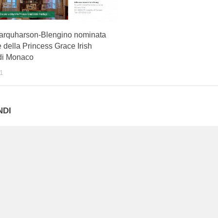
arquharson-Blengino nominata
ce della Princess Grace Irish
 di Monaco
1
NDI