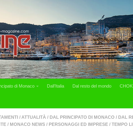
incipato di Monaco
Dall’Italia
Dal resto del mondo
CHOK
TAMENTI
/
ATTUALITÀ
/
DAL PRINCIPATO DI MONACO
/
DAL R
NTE
/
MONACO NEWS
/
PERSONAGGI ED IMPRESE
/
TEMPO L