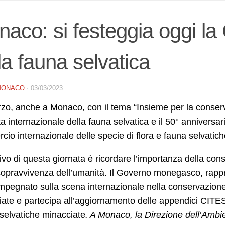
aco: si festeggia oggi la
la fauna selvatica
MONACO
·
03/03/2023
rzo, anche a Monaco, con il tema “Insieme per la conserva
a internazionale della fauna selvatica e il 50° annivers
io internazionale delle specie di flora e fauna selvatic
tivo di questa giornata è ricordare l’importanza della con
sopravvivenza dell’umanità. Il Governo monegasco, rappr
mpegnato sulla scena internazionale nella conservazione 
ate e partecipa all’aggiornamento delle appendici CITES 
selvatiche minacciate
. A Monaco, la Direzione dell’Ambie