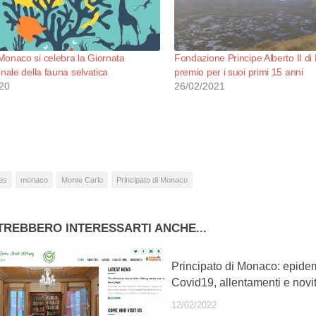
onaco si celebra la Giornata
Fondazione Principe Alberto II d
onale della fauna selvatica
premio per i suoi primi 15 anni
20
26/02/2021
es
monaco
Monte Carlo
Principato di Monaco
TREBBERO INTERESSARTI ANCHE...
Principato di Monaco: epide
Covid19, allentamenti e novi
12/02/2022