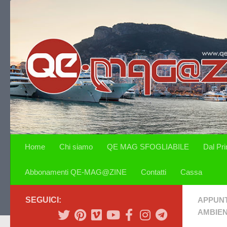
Salta al contenuto
Home
Chi siamo
QE MAG SFOGLIABILE
Dal Pr
Abbonamenti QE-MAG@ZINE
Contatti
Cassa
SEGUICI:
APPUN
AMBIE