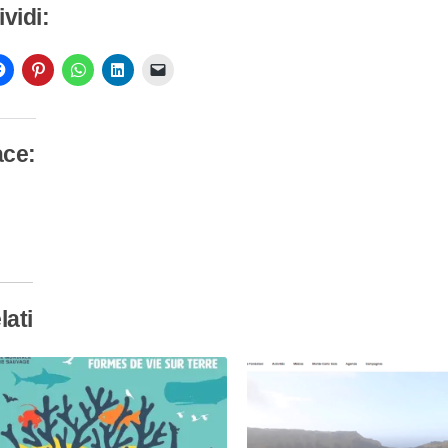
vidi:
ace:
camento
so…
lati