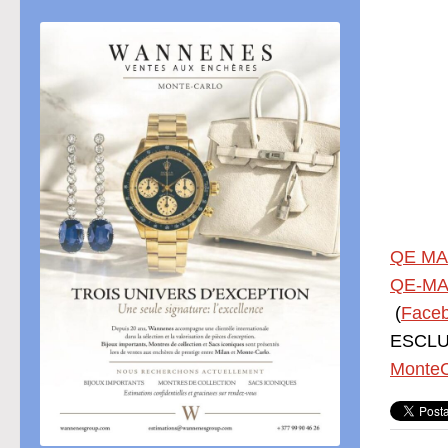
QE MA
QE-MA
(
Face
ESCLUS
MonteC