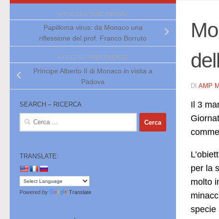
ARTICOLO SUCCESSIVO
Mon
Papilloma virus: da Monaco una
riflessione del prof. Franco Borruto
del
ARTICOLO PRECEDENTE
Principe Alberto II di Monaco in visita a
Padova
DI
AMP 
Il 3 ma
SEARCH – RICERCA
Giornat
Ricerca
per:
commerc
L’obiet
TRANSLATE:
per la 
molto i
Powered by
Translate
minacci
specie 