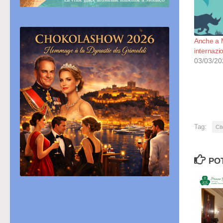
Anche a M
internazi
03/03/20
Tag:
Cit
PO