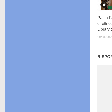
Paula F
direttri
Library
30/01/202
RISPO