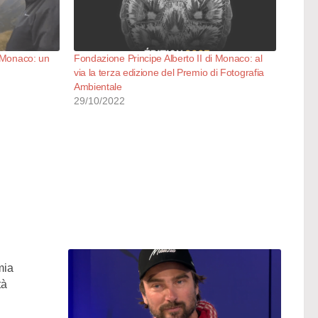
i Monaco: un
Fondazione Principe Alberto II di Monaco: al
via la terza edizione del Premio di Fotografia
Ambientale
29/10/2022
mia
tà