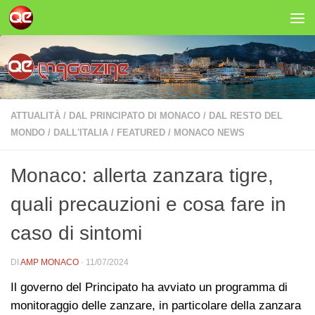
Salta al contenuto
ATTUALITÀ
/
DAL PRINCIPATO DI MONACO
/
DAL RESTO DEL
MONDO
/
DALL'ITALIA
/
FEATURED
/
MONACO NEWS
Monaco: allerta zanzara tigre,
quali precauzioni e cosa fare in
caso di sintomi
DI
AMP MONACO
·
11/07/2024
Il governo del Principato ha avviato un programma di
monitoraggio delle zanzare, in particolare della zanzara