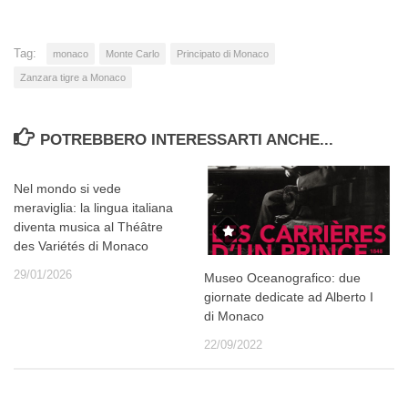
Tag:
monaco
Monte Carlo
Principato di Monaco
Zanzara tigre a Monaco
POTREBBERO INTERESSARTI ANCHE...
Nel mondo si vede
meraviglia: la lingua italiana
diventa musica al Théâtre
des Variétés di Monaco
29/01/2026
Museo Oceanografico: due
giornate dedicate ad Alberto I
di Monaco
22/09/2022