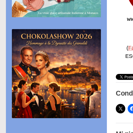
(
F
ESC
Condi