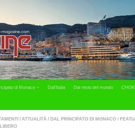
incipato di Monaco
Dall’Italia
Dal resto del mondo
CHOK
TAMENTI
/
ATTUALITÀ
/
DAL PRINCIPATO DI MONACO
/
FEAT
LIBERO