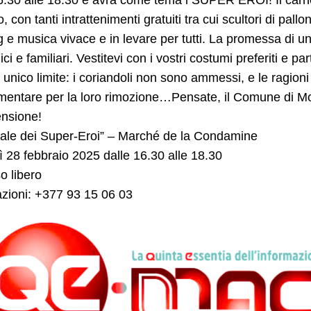
16.30 alle 18.30 e avrà come tema i SUPER EROI! Il car
o, con tanti intrattenimenti gratuiti tra cui scultori di pal
g e musica vivace e in levare per tutti. La promessa di 
ci e familiari. Vestitevi con i vostri costumi preferiti e 
unico limite: i coriandoli non sono ammessi, e le ragion
mentare per la loro rimozione…Pensate, il Comune di Mo
nsione!
ale dei Super-Eroi” – Marché de la Condamine
 28 febbraio 2025 dalle 16.30 alle 18.30
o libero
azioni: +377 93 15 06 03