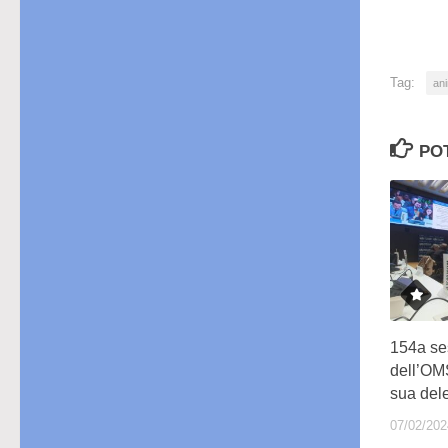
Tag:
ani
PO
154a se
dell’OM
sua del
07/02/202