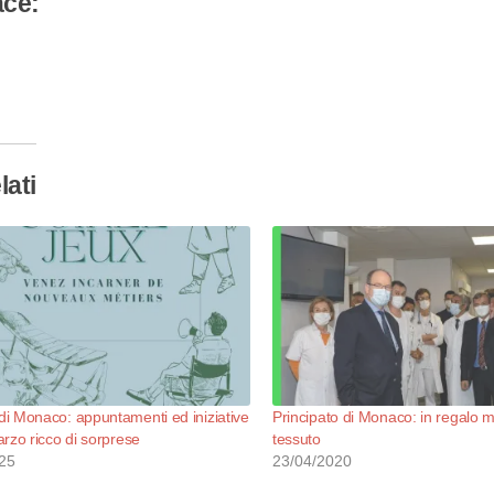
ace:
camento
so…
lati
i Monaco: appuntamenti ed iniziative
Principato di Monaco: in regalo 
rzo ricco di sorprese
tessuto
25
23/04/2020