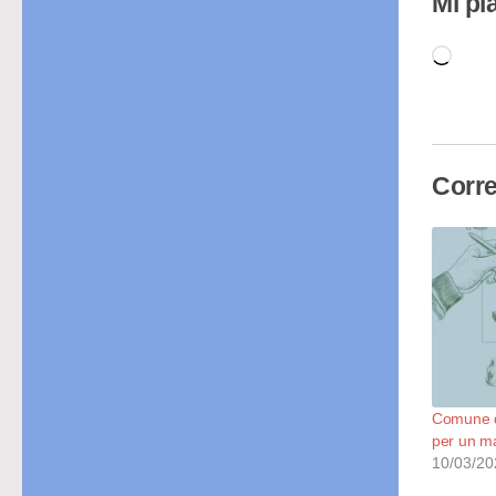
Mi pi
Cari
in
cor
Corre
Comune d
per un ma
10/03/20