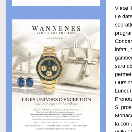
Vietati
Le date
sopratt
program
Condami
infatti
gamberi
sarà di
permet
Oursin
Lunedì 
Prenota
Si pros
Monaco,
la comu