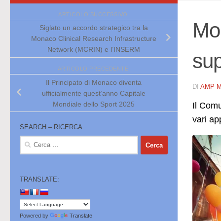
ARTICOLO SUCCESSIVO
Mon
Siglato un accordo strategico tra la
Monaco Clinical Research Infrastructure
Network (MCRIN) e l’INSERM
sup
ARTICOLO PRECEDENTE
Il Principato di Monaco diventa
DI
AMP 
ufficialmente quest’anno Capitale
Mondiale dello Sport 2025
Il Comu
vari ap
SEARCH – RICERCA
Ricerca
per:
TRANSLATE:
Powered by
Translate