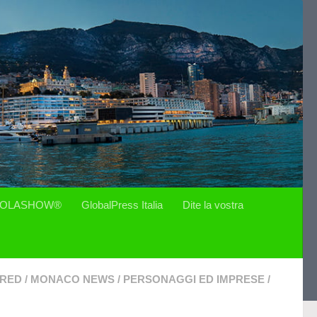
OLASHOW®
GlobalPress Italia
Dite la vostra
URED
/
MONACO NEWS
/
PERSONAGGI ED IMPRESE
/