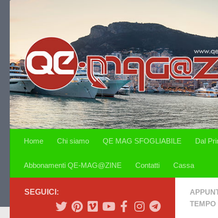
Salta al contenuto
Home
Chi siamo
QE MAG SFOGLIABILE
Dal Pr
Abbonamenti QE-MAG@ZINE
Contatti
Cassa
SEGUICI:
APPUN
TEMPO 