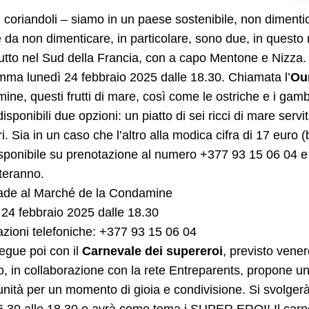
 i coriandoli – siamo in un paese sostenibile, non dimenti
 da non dimenticare, in particolare, sono due, in questo m
utto nel Sud della Francia, con a capo Mentone e Nizza. I
ma lunedì 24 febbraio 2025 dalle 18.30. Chiamata l’
Ou
ne, questi frutti di mare, così come le ostriche e i gamb
, disponibili due opzioni: un piatto di sei ricci di mare serv
. Sia in un caso che l’altro alla modica cifra di 17 euro
sponibile su prenotazione al numero +377 93 15 06 04 e 
teranno.
ade al Marché de la Condamine
24 febbraio 2025 dalle 18.30
zioni telefoniche: +377 93 15 06 04
egue poi con il
Carnevale dei supereroi
, previsto vene
 in collaborazione con la rete Entreparents, propone un 
nità per un momento di gioia e condivisione. Si svolge