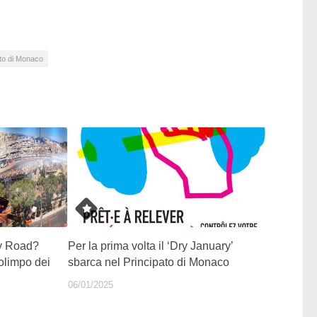
ato di Monaco
ey Road?
Per la prima volta il ‘Dry January’
’olimpo dei
sbarca nel Principato di Monaco
06/01/2025