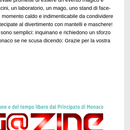
nevale promette di essere un evento magico e
loncini, un laboratorio, un mago, uno stand di face-
un momento caldo e indimenticabile da condividere
partecipate al divertimento con mantelli e maschere!
i sono semplici: inquinano e richiedono un sforzo
naco se ne scusa dicendo: Grazie per la vostra