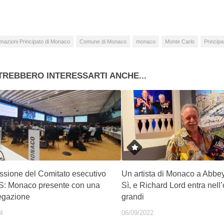
mazioni Principato di Monaco
Comune di Monaco
monaco
Monte Carlo
Princip
TREBBERO INTERESSARTI ANCHE...
ssione del Comitato esecutivo
Un artista di Monaco a Abb
S: Monaco presente con una
Sì, e Richard Lord entra nell
egazione
grandi
4
06/09/2022