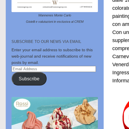
dalle 
colorat
paintin
Wannenes Monte Carlo
Gioielli e valutazioni in esclusiva al CREM
con ami
Con un 
supple
SUBSCRIBE TO OUR NEWS VIA EMAIL
compre
Enter your email address to subscribe to this
Carnev
web-journal and receive notifications of new
posts by email.
Venerdì
Email
Ingress
Address
Subscribe
Inform