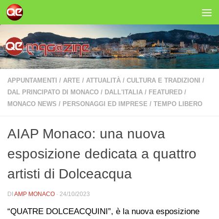
Salta al contenuto
APPUNTAMENTI
/
ARTE
/
ATTUALITÀ
/
CULTURA E TRADIZIONI
/
DAL PRINCIPATO DI MONACO
/
DALL'ITALIA
/
FEATURED
/
MONACO NEWS
/
PERSONAGGI ED IMPRESE
/
TEMPO LIBERO
AIAP Monaco: una nuova
esposizione dedicata a quattro
artisti di Dolceacqua
DI
AMP MONACO
·
24/10/2023
“QUATRE DOLCEACQUINI”, è la nuova esposizione