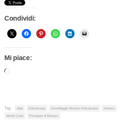
Condividi:
Mi piace:
Caricamento
in
corso…
Tag:
Aiap
Dolceacqua
Gemellaggio Monaco Dolceacqua
monaco
Monte Carlo
Principato di Monaco