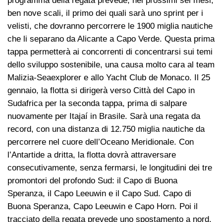
programma della regata prevede, nei prossimi sei mesi,
ben nove scali, il primo dei quali sarà uno sprint per i
velisti, che dovranno percorrere le 1900 miglia nautiche
che li separano da Alicante a Capo Verde. Questa prima
tappa permetterà ai concorrenti di concentrarsi sui temi
dello sviluppo sostenibile, una causa molto cara al team
Malizia-Seaexplorer e allo Yacht Club de Monaco. Il 25
gennaio, la flotta si dirigerà verso Città del Capo in
Sudafrica per la seconda tappa, prima di salpare
nuovamente per Itajaí in Brasile. Sarà una regata da
record, con una distanza di 12.750 miglia nautiche da
percorrere nel cuore dell’Oceano Meridionale. Con
l’Antartide a dritta, la flotta dovrà attraversare
consecutivamente, senza fermarsi, le longitudini dei tre
promontori del profondo Sud: il Capo di Buona
Speranza, il Capo Leeuwin e il Capo Sud. Capo di
Buona Speranza, Capo Leeuwin e Capo Horn. Poi il
tracciato della regata prevede uno spostamento a nord,