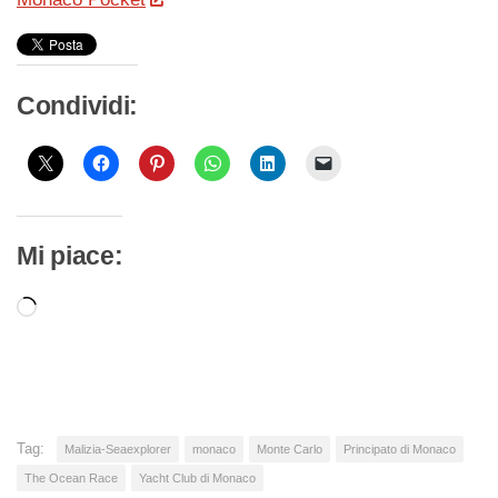
Condividi:
Mi piace:
Caricamento
in
corso…
Tag:
Malizia-Seaexplorer
monaco
Monte Carlo
Principato di Monaco
The Ocean Race
Yacht Club di Monaco