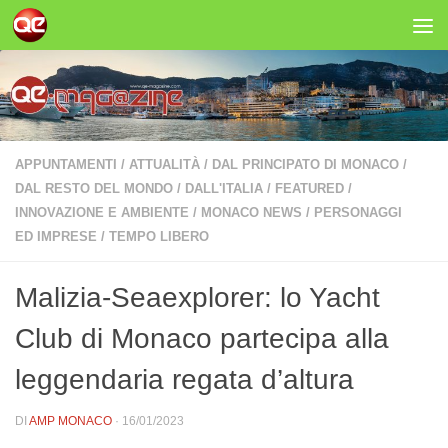
Salta al contenuto
APPUNTAMENTI
/
ATTUALITÀ
/
DAL PRINCIPATO DI MONACO
/
DAL RESTO DEL MONDO
/
DALL'ITALIA
/
FEATURED
/
INNOVAZIONE E AMBIENTE
/
MONACO NEWS
/
PERSONAGGI
ED IMPRESE
/
TEMPO LIBERO
Malizia-Seaexplorer: lo Yacht
Club di Monaco partecipa alla
leggendaria regata d’altura
DI
AMP MONACO
·
16/01/2023