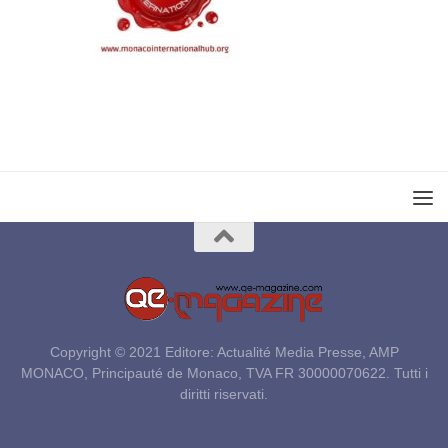
Copyright © 2021 Editore: Actualité Media Presse, AMP
MONACO, Principauté de Monaco, TVA FR 30000070622. Tutti i
diritti riservati.