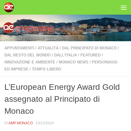
Salta al contenuto
APPUNTAMENTI
/
ATTUALITÀ
/
DAL PRINCIPATO DI MONACO
/
DAL RESTO DEL MONDO
/
DALL'ITALIA
/
FEATURED
/
INNOVAZIONE E AMBIENTE
/
MONACO NEWS
/
PERSONAGGI
ED IMPRESE
/
TEMPO LIBERO
L’European Energy Award Gold
assegnato al Principato di
Monaco
DI
AMP MONACO
·
23/12/2024