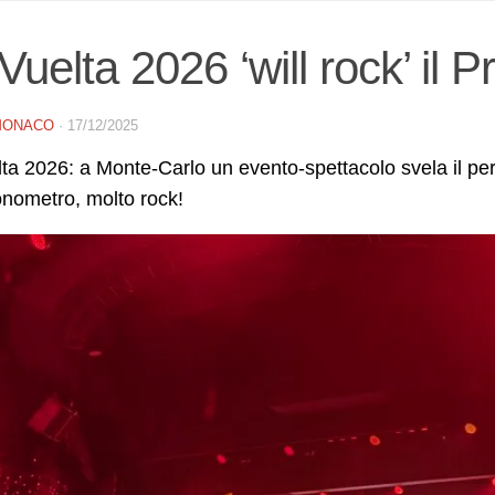
Vuelta 2026 ‘will rock’ il 
MONACO
·
17/12/2025
ta 2026: a Monte-Carlo un evento-spettacolo svela il pe
onometro, molto rock!