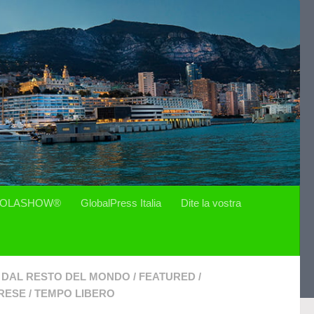
OLASHOW®
GlobalPress Italia
Dite la vostra
DAL RESTO DEL MONDO
/
FEATURED
/
RESE
/
TEMPO LIBERO