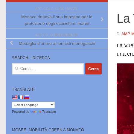
ARTICOLO SUCCESSIVO
La 
Monaco rinnova il suo impegno per la
protezione degli ecosistemi marini
DI
AMP 
ARTICOLO PRECEDENTE
Medaglie d’onore ai tennisti monegaschi
La Vuel
una cr
SEARCH – RICERCA
Ricerca
per:
TRANSLATE:
Powered by
Translate
MOBEE, MOBILITÀ GREEN A MONACO