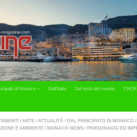
incipato di Monaco
Dall’Italia
Dal resto del mondo
CHOK
TAMENTI
/
ARTE
/
ATTUALITÀ
/
DAL PRINCIPATO DI MONACO
/
ZIONE E AMBIENTE
/
MONACO NEWS
/
PERSONAGGI ED IMP