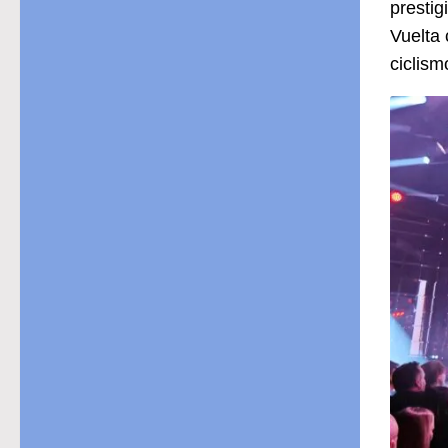
prestig
Vuelta 
ciclism