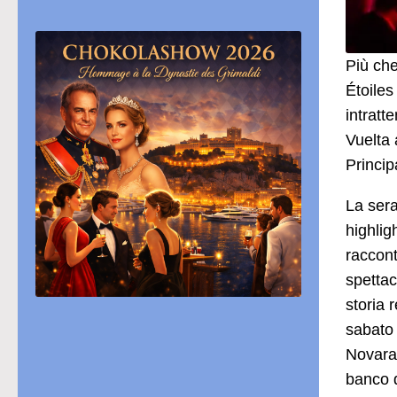
Più che
Étoiles
intratt
Vuelta 
Princip
La sera
highlig
raccont
spettac
storia 
sabato 
Novara 
banco d