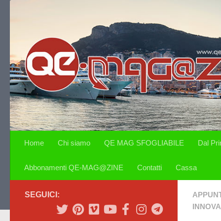
Salta al contenuto
Home
Chi siamo
QE MAG SFOGLIABILE
Dal Pr
Abbonamenti QE-MAG@ZINE
Contatti
Cassa
SEGUICI:
APPUN
INNOVA