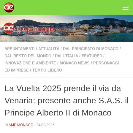
Salta al contenuto
APPUNTAMENTI
/
ATTUALITÀ
/
DAL PRINCIPATO DI MONACO
/
DAL RESTO DEL MONDO
/
DALL'ITALIA
/
FEATURED
/
INNOVAZIONE E AMBIENTE
/
MONACO NEWS
/
PERSONAGGI
ED IMPRESE
/
TEMPO LIBERO
La Vuelta 2025 prende il via da
Venaria: presente anche S.A.S. il
Principe Alberto II di Monaco
DI
AMP MONACO
·
24/08/2025