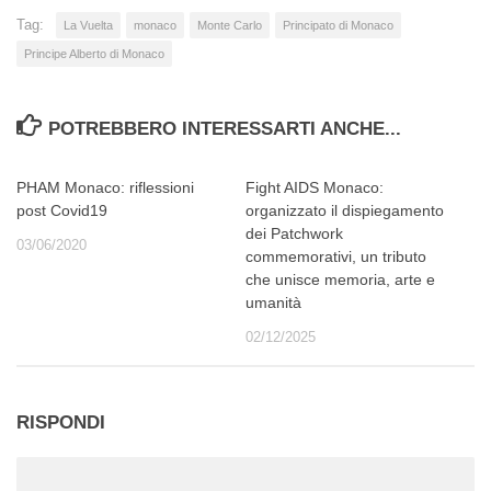
Tag:
La Vuelta
monaco
Monte Carlo
Principato di Monaco
Principe Alberto di Monaco
POTREBBERO INTERESSARTI ANCHE...
PHAM Monaco: riflessioni
Fight AIDS Monaco:
post Covid19
organizzato il dispiegamento
dei Patchwork
03/06/2020
commemorativi, un tributo
che unisce memoria, arte e
umanità
02/12/2025
RISPONDI