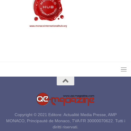
Copyright © 2021 Editore: Actualité Media Presse, AMP
MONACO, Principauté de Monaco, TVA FR 30000070622. Tutti i
diritti riservati.