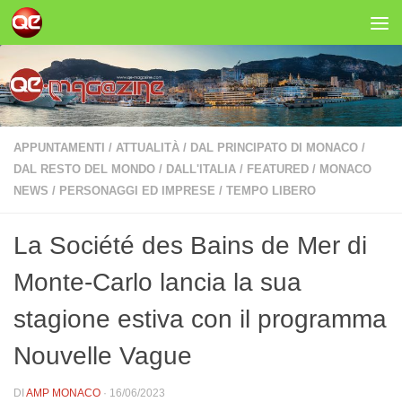
Salta al contenuto
APPUNTAMENTI
/
ATTUALITÀ
/
DAL PRINCIPATO DI MONACO
/
DAL RESTO DEL MONDO
/
DALL'ITALIA
/
FEATURED
/
MONACO
NEWS
/
PERSONAGGI ED IMPRESE
/
TEMPO LIBERO
La Société des Bains de Mer di
Monte-Carlo lancia la sua
stagione estiva con il programma
Nouvelle Vague
DI
AMP MONACO
·
16/06/2023