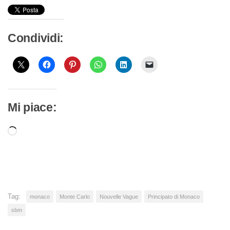
Condividi:
Mi piace:
Caricamento
in
corso…
Tag:
monaco
Monte Carlo
Nouvelle Vague
Principato di Monaco
sbm