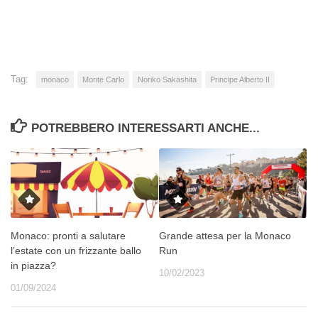
Tag:
monaco
Monte Carlo
Noriko Sakashita
Principe Alberto II
POTREBBERO INTERESSARTI ANCHE...
Monaco: pronti a salutare
Grande attesa per la Monaco
l’estate con un frizzante ballo
Run
in piazza?
10/02/2023
01/09/2024