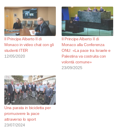
Il Principe Alberto II di
Il Principe Alberto II di
Monaco in video chat con gli
Monaco alla Conferenza
studenti ITER
ONU: «La pace tra Israele e
12/05/2020
Palestina va costruita con
volontà comune»
23/09/2025
Una parata in bicicletta per
promuovere la pace
attraverso lo sport
23/07/2024