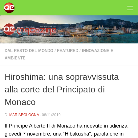
Salta al contenuto
DAL RESTO DEL MONDO
/
FEATURED
/
INNOVAZIONE E
AMBIENTE
Hiroshima: una sopravvissuta
alla corte del Principato di
Monaco
DI
MARIABOLOGNA
·
08/11/2019
Il Principe Alberto II di Monaco ha ricevuto in udienza,
giovedì 7 novembre, una “Hibakusha”, parola che in