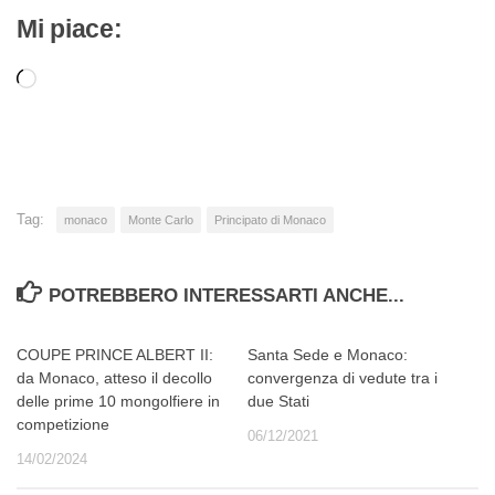
Mi piace:
Caricamento
in
corso…
Tag:
monaco
Monte Carlo
Principato di Monaco
POTREBBERO INTERESSARTI ANCHE...
COUPE PRINCE ALBERT II:
Santa Sede e Monaco:
da Monaco, atteso il decollo
convergenza di vedute tra i
delle prime 10 mongolfiere in
due Stati
competizione
06/12/2021
14/02/2024