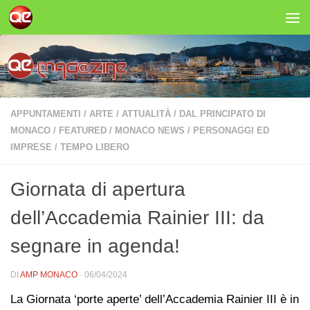
Salta al contenuto
APPUNTAMENTI
/
ARTE
/
ATTUALITÀ
/
DAL PRINCIPATO DI
MONACO
/
FEATURED
/
MONACO NEWS
/
PERSONAGGI ED
IMPRESE
/
TEMPO LIBERO
Giornata di apertura
dell’Accademia Rainier III: da
segnare in agenda!
DI
AMP MONACO
·
06/04/2024
La Giornata ‘porte aperte’ dell’Accademia Rainier III è in