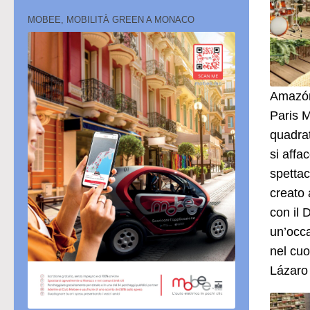
MOBEE, MOBILITÀ GREEN A MONACO
Amazóni
Paris M
quadrat
si affa
spettac
creato 
con il 
un’occa
nel cuo
Lázaro 