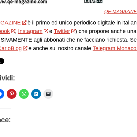
QE-MAGAZINE
GAZINE
è il primo ed unico periodico digitale in itali
book
,
Instagram
e
Twitter
) che propone anche una 
IVAMENTE agli abbonati che ne facciano richiesta. Seg
arloBlog
e anche sul nostro canale
Telegram Monaco
vidi:
ace:
camento