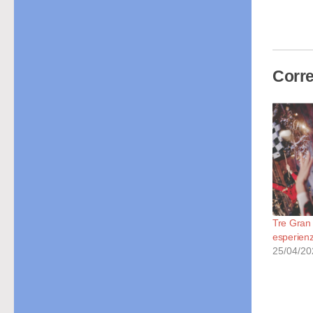
in
cor
Corre
Tre Gran 
esperienz
25/04/20