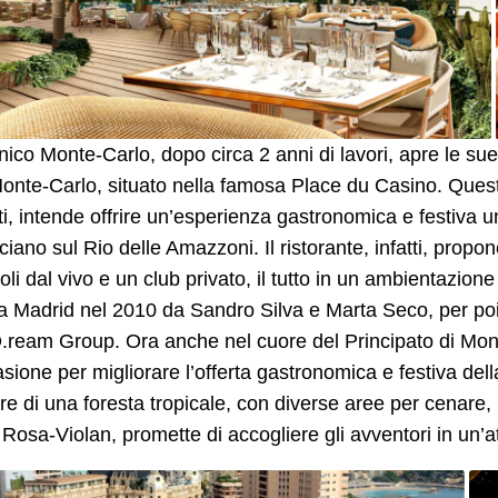
co Monte-Carlo, dopo circa 2 anni di lavori, apre le sue 
onte-Carlo, situato nella famosa Place du Casino. Quest
i, intende offrire un’esperienza gastronomica e festiva uni
cciano sul Rio delle Amazzoni. Il ristorante, infatti, propon
oli dal vivo e un club privato, il tutto in un ambientazion
a Madrid nel 2010 da Sandro Silva e Marta Seco, per po
D.ream Group. Ora anche nel cuore del Principato di Mo
sione per migliorare l’offerta gastronomica e festiva del
re di una foresta tropicale, con diverse aree per cenare, ri
Rosa-Violan, promette di accogliere gli avventori in un’