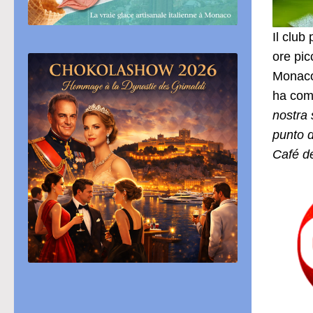
Il club
ore pic
Monaco
ha com
nostra 
punto d
Café de