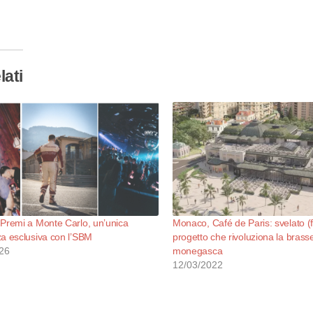
so…
lati
Premi a Monte Carlo, un’unica
Monaco, Café de Paris: svelato (f
a esclusiva con l’SBM
progetto che rivoluziona la brass
26
monegasca
12/03/2022