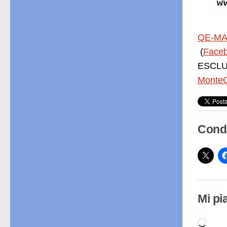
QE-MA
(
Face
ESCLUS
MonteC
Condi
Mi pi
Cari