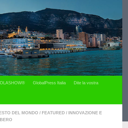
OLASHOW®
GlobalPress Italia
Dite la vostra
ESTO DEL MONDO
/
FEATURED
/
INNOVAZIONE E
IBERO