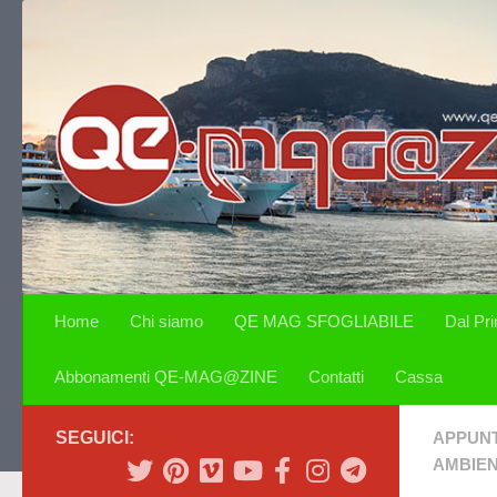
Salta al contenuto
Home
Chi siamo
QE MAG SFOGLIABILE
Dal Pr
Abbonamenti QE-MAG@ZINE
Contatti
Cassa
SEGUICI:
APPUN
AMBIE