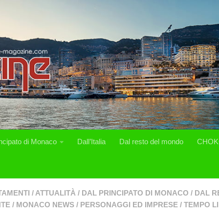
incipato di Monaco
Dall’Italia
Dal resto del mondo
CHOK
TAMENTI
/
ATTUALITÀ
/
DAL PRINCIPATO DI MONACO
/
DAL R
NTE
/
MONACO NEWS
/
PERSONAGGI ED IMPRESE
/
TEMPO L