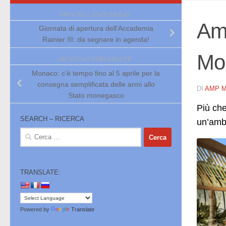
ARTICOLO SUCCESSIVO
Ama
Giornata di apertura dell’Accademia
Rainier III: da segnare in agenda!
Mo
ARTICOLO PRECEDENTE
Monaco: c’è tempo fino al 5 aprile per la
consegna semplificata delle armi allo
DI
AMP 
Stato monegasco
Più che
SEARCH – RICERCA
un’amb
Ricerca
per:
TRANSLATE:
Powered by
Translate