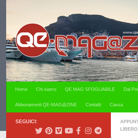
Salta al contenuto
Home
Chi siamo
QE MAG SFOGLIABILE
Dal Pr
Abbonamenti QE-MAG@ZINE
Contatti
Cassa
SEGUICI:
APPUN
LIBERO