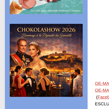
QE-MA
QE-MA
(
Face
ESCLUS