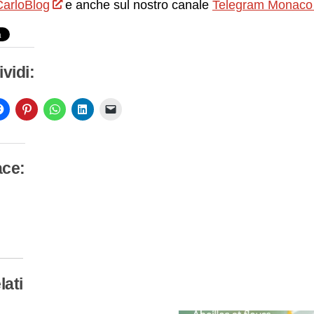
arloBlog
e anche sul nostro canale
Telegram Monaco
vidi:
ace:
camento
so…
lati