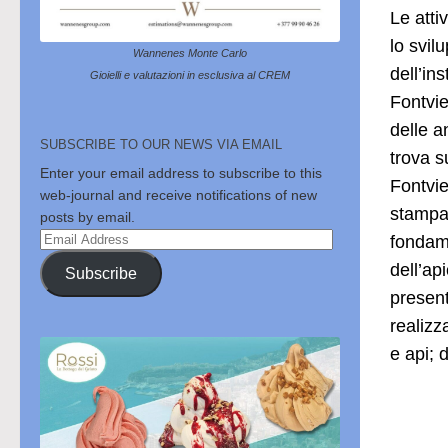
Le atti
lo svil
Wannenes Monte Carlo
dell’in
Gioielli e valutazioni in esclusiva al CREM
Fontvie
delle a
SUBSCRIBE TO OUR NEWS VIA EMAIL
trova s
Enter your email address to subscribe to this
Fontvie
web-journal and receive notifications of new
stampa,
posts by email.
Email
fondame
Address
dell’ap
Subscribe
present
realizz
e api; 