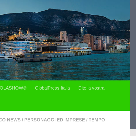
OLASHOW®
GlobalPress Italia
Dite la vostra
CO NEWS
/
PERSONAGGI ED IMPRESE
/
TEMPO