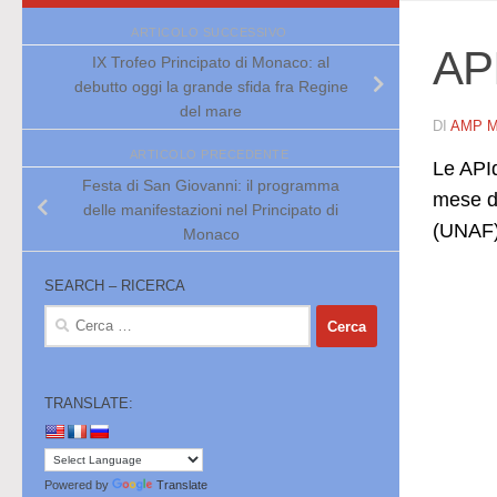
ARTICOLO SUCCESSIVO
API
IX Trofeo Principato di Monaco: al
debutto oggi la grande sfida fra Regine
del mare
DI
AMP 
ARTICOLO PRECEDENTE
Le APId
Festa di San Giovanni: il programma
mese di
delle manifestazioni nel Principato di
(UNAF) 
Monaco
SEARCH – RICERCA
Ricerca
per:
TRANSLATE:
Powered by
Translate