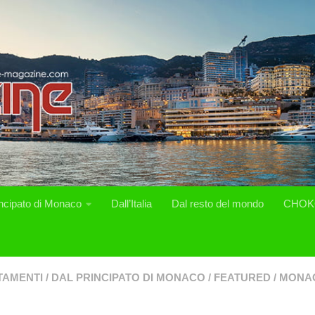
incipato di Monaco
Dall’Italia
Dal resto del mondo
CHOK
TAMENTI
/
DAL PRINCIPATO DI MONACO
/
FEATURED
/
MONA