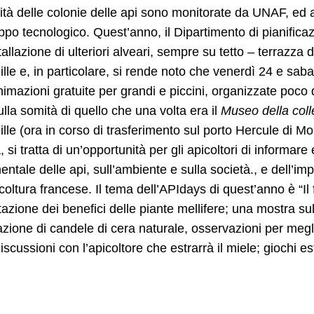
vità delle colonie delle api sono monitorate da UNAF, ed as
uppo tecnologico. Quest’anno, il Dipartimento di pianifi
stallazione di ulteriori alveari, sempre su tetto – terrazza
ille e, in particolare, si rende noto che venerdì 24 e sab
nimazioni gratuite per grandi e piccini, organizzate poco d
ulla somità di quello che una volta era il
Museo della coll
ille (ora in corso di trasferimento sul porto Hercule di 
 si tratta di un’opportunità per gli apicoltori di informare
ntale delle api, sull’ambiente e sulla società., e dell’im
icoltura francese. Il tema dell’APIdays di quest’anno è “I
azione dei benefici delle piante mellifere; una mostra sulla
azione di candele di cera naturale, osservazioni per megl
discussioni con l’apicoltore che estrarrà il miele; giochi 