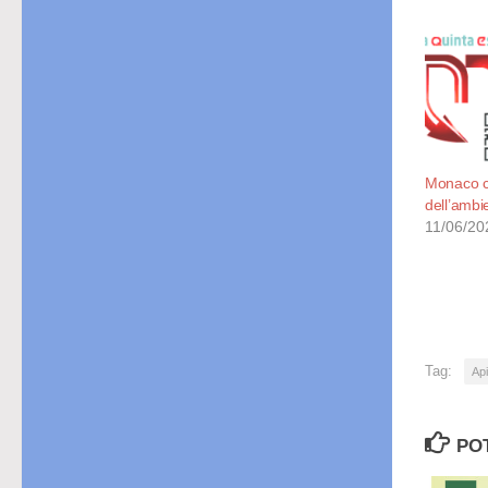
Monaco ce
dell’ambi
11/06/20
Tag:
Ap
PO