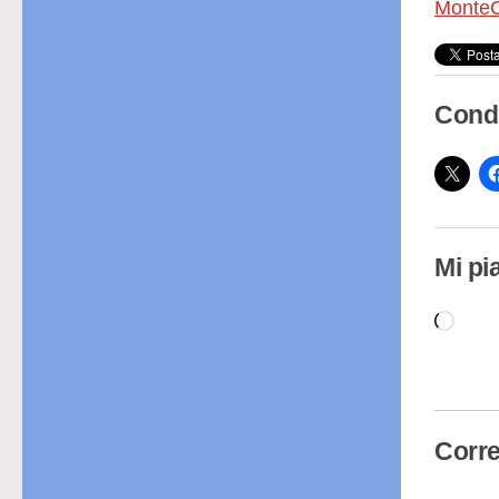
MonteC
Condi
Mi pi
Cari
in
cor
Corre