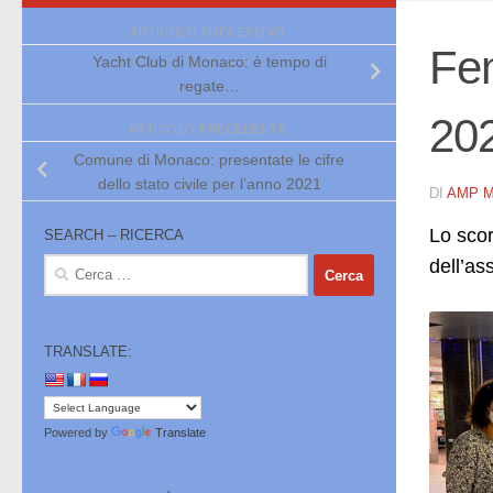
ARTICOLO SUCCESSIVO
Fe
Yacht Club di Monaco: è tempo di
regate…
202
ARTICOLO PRECEDENTE
Comune di Monaco: presentate le cifre
dello stato civile per l’anno 2021
DI
AMP 
Lo scor
SEARCH – RICERCA
dell’a
Ricerca
per:
TRANSLATE:
Powered by
Translate