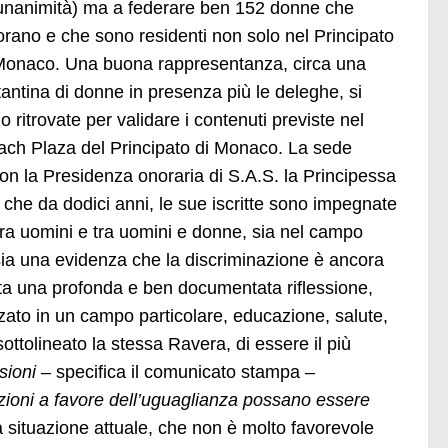
’unanimità) ma a federare ben 152 donne che
orano e che sono residenti non solo nel Principato
Monaco. Una buona rappresentanza, circa una
tantina di donne in presenza più le deleghe, si
o ritrovate per validare i contenuti previste nel
ach Plaza del Principato di Monaco. La sede
la Presidenza onoraria di S.A.S. la Principessa
 che da dodici anni, le sue iscritte sono impegnate
 tra uomini e tra uomini e donne, sia nel campo
sia una evidenza che la discriminazione è ancora
esta una profonda e ben documentata riflessione,
zzato in un campo particolare, educazione, salute,
ttolineato la stessa Ravera, di essere il più
ioni
– specifica il comunicato stampa –
azioni a favore dell’uguaglianza possano essere
a situazione attuale, che non è molto favorevole