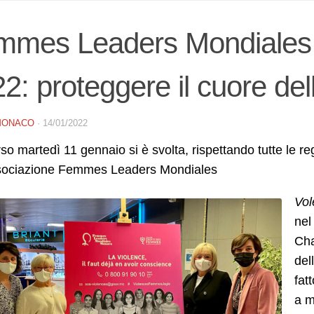
mmes Leaders Mondiales 
2: proteggere il cuore de
MONACO
·
14/01/2022
so martedì 11 gennaio si è svolta, rispettando tutte le r
ssociazione Femmes Leaders Mondiales
Vol
nel
Cha
del
fat
a m