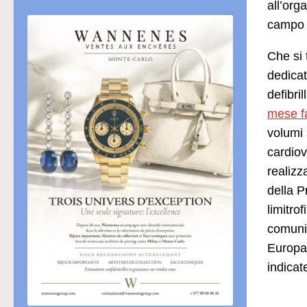
all’org
campo d
Che si 
dedicat
defibri
mese fa
volumi 
cardiov
realizz
della P
limitro
comuni
Europa 
indicat