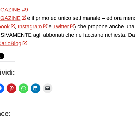
GAZINE #9
GAZINE
è il primo ed unico settimanale – ed ora mensi
book
,
Instagram
e
Twitter
) che propone anche una 
IVAMENTE agli abbonati che ne facciano richiesta. Da 
arloBlog
vidi:
ace:
camento