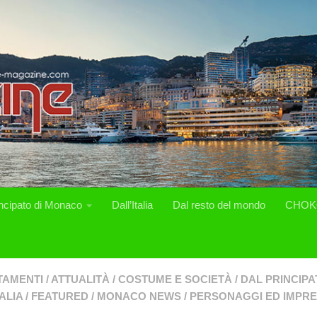
incipato di Monaco
Dall’Italia
Dal resto del mondo
CHOK
TAMENTI
/
ATTUALITÀ
/
COSTUME E SOCIETÀ
/
DAL PRINCIP
ALIA
/
FEATURED
/
MONACO NEWS
/
PERSONAGGI ED IMPR