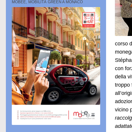
MOBEE, MOBILITÀ GREEN A MONACO
corso d
monega
Stéphan
con for
della v
troppo 
all’ori
adozion
vicino 
raccolg
adattat