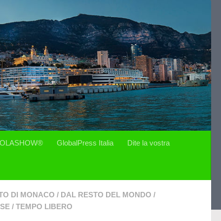
OLASHOW®
GlobalPress Italia
Dite la vostra
ATO DI MONACO
/
DAL RESTO DEL MONDO
/
ESE
/
TEMPO LIBERO