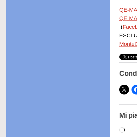
QE-MA
QE-MA
(
Face
ESCLUS
MonteC
Condi
Mi pi
Cari