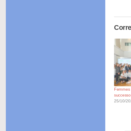
in
cor
Corre
Femmes L
successo 
25/10/20