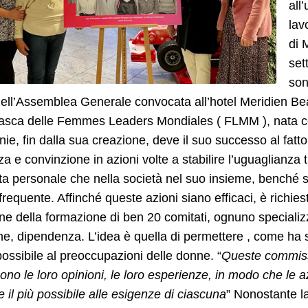
all
lav
di 
set
son
ell’Assemblea Generale convocata all’hotel Meridien Be
sca delle Femmes Leaders Mondiales ( FLMM ), nata con 
ie, fin dalla sua creazione, deve il suo successo al fatto
za e convinzione in azioni volte a stabilire l’uguaglianza
ita personale che nella società nel suo insieme, benché 
frequente. Affinché queste azioni siano efficaci, è richi
gine della formazione di ben 20 comitati, ognuno speciali
e, dipendenza. L’idea è quella di permettere , come ha so
possibile al preoccupazioni delle donne. “
Queste commiss
ono le loro opinioni, le loro esperienze, in modo che le 
e il più possibile alle esigenze di ciascuna
” Nonostante l