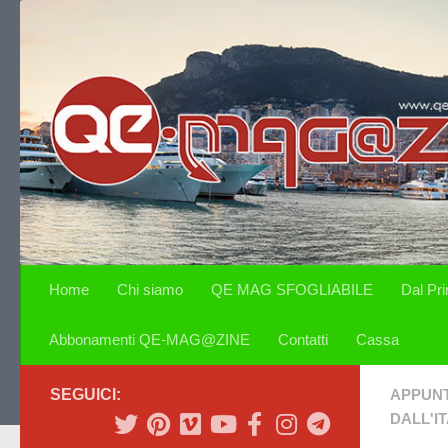
Salta al contenuto
Home
Chi siamo
QE MAG SFOGLIABILE
Dal Pr
Abbonamenti QE-MAG@ZINE
Contatti
Cassa
SEGUICI:
APPUN
DALL'IT