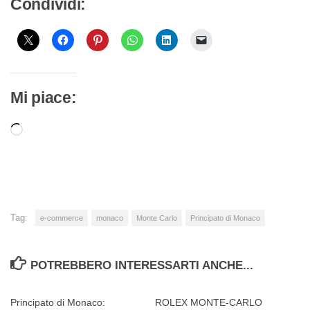
Condividi:
Mi piace:
Caricamento
in
corso…
Tag:
e-commerce
monaco
Monte Carlo
Principato di Monaco
POTREBBERO INTERESSARTI ANCHE...
Principato di Monaco:
ROLEX MONTE-CARLO