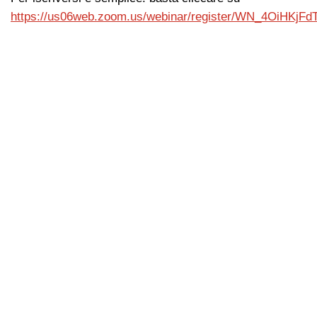
https://us06web.zoom.us/webinar/register/WN_4OiHK