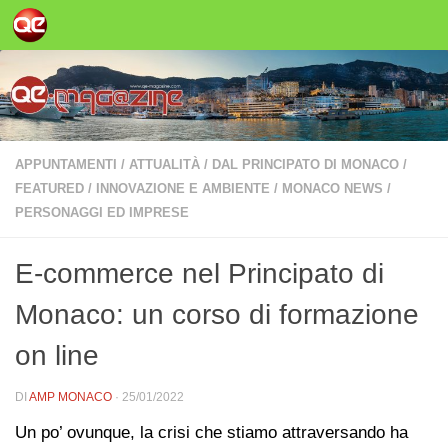
Salta al contenuto
APPUNTAMENTI
/
ATTUALITÀ
/
DAL PRINCIPATO DI MONACO
/
FEATURED
/
INNOVAZIONE E AMBIENTE
/
MONACO NEWS
/
PERSONAGGI ED IMPRESE
E-commerce nel Principato di
Monaco: un corso di formazione
on line
DI
AMP MONACO
·
25/01/2022
Un po’ ovunque, la crisi che stiamo attraversando ha