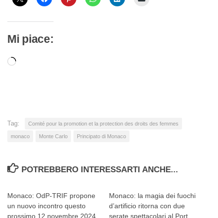
Mi piace:
Caricamento
in
corso…
Tag:
Comité pour la promotion et la protection des droits des femmes
monaco
Monte Carlo
Principato di Monaco
POTREBBERO INTERESSARTI ANCHE...
Monaco: OdP-TRIF propone
Monaco: la magia dei fuochi
un nuovo incontro questo
d’artificio ritorna con due
prossimo 12 novembre 2024
serate spettacolari al Port