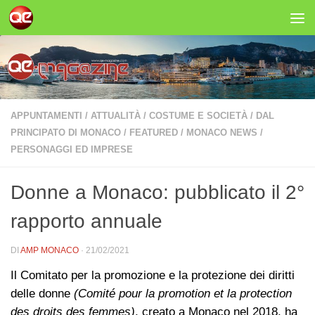
Salta al contenuto
APPUNTAMENTI
/
ATTUALITÀ
/
COSTUME E SOCIETÀ
/
DAL
PRINCIPATO DI MONACO
/
FEATURED
/
MONACO NEWS
/
PERSONAGGI ED IMPRESE
Donne a Monaco: pubblicato il 2°
rapporto annuale
DI
AMP MONACO
·
21/02/2021
Il Comitato per la promozione e la protezione dei diritti
delle donne
(Comité pour la promotion et la protection
des droits des femmes)
, creato a Monaco nel 2018, ha