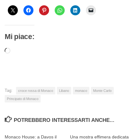
Mi piace:
Caricamento
in
corso…
Tag:
croce rossa di Monaco
Libano
monaco
Monte Carlo
Principato di Monaco
POTREBBERO INTERESSARTI ANCHE...
Monaco House: a Davos il
Una mostra effimera dedicata