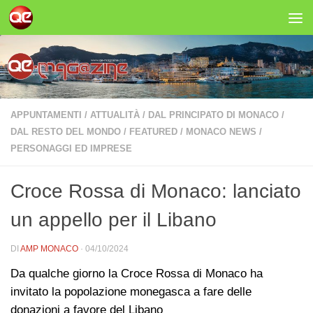
Salta al contenuto
APPUNTAMENTI
/
ATTUALITÀ
/
DAL PRINCIPATO DI MONACO
/
DAL RESTO DEL MONDO
/
FEATURED
/
MONACO NEWS
/
PERSONAGGI ED IMPRESE
Croce Rossa di Monaco: lanciato
un appello per il Libano
DI
AMP MONACO
·
04/10/2024
Da qualche giorno la Croce Rossa di Monaco ha
invitato la popolazione monegasca a fare delle
donazioni a favore del Libano