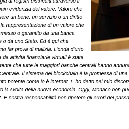
ia di registri distribuiti attraverso il
ain evidenzia del valore. Valore che
ere un bene, un servizio o un diritto
: la rappresentazione di un valore che
emesso o garantito da una banca
e o da uno Stato. Ed è qui che
o far prova di malizia. L’onda d’urto
da attività finanziarie virtuali è stata
tente che tutte le maggiori banche centrali hanno annunci
entrale. Il sistema del blockchain è la promessa di una 
anto potente come lo è internet. L’ ho detto nel mio disc
o la svolta della nuova economia. Oggi, Monaco non può
t. È nostra responsabilità non ripetere gli errori del passa