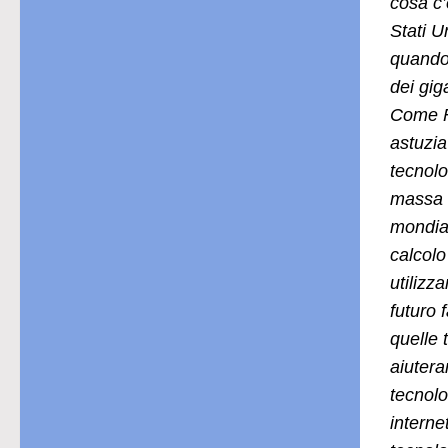
cosa c’
Stati U
quando 
dei gig
Come F
astuzia
tecnolo
massa c
mondial
calcolo
utilizz
futuro 
quelle 
aiutera
tecnol
interne