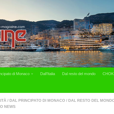
incipato di Monaco
Dall’Italia
Dal resto del mondo
CHOK
ITÀ
/
DAL PRINCIPATO DI MONACO
/
DAL RESTO DEL MOND
O NEWS