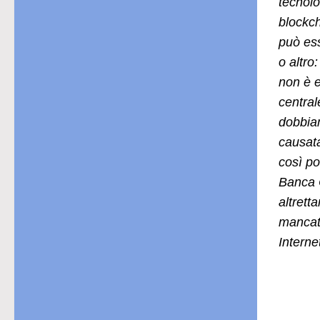
tecnolog
blockch
può ess
o altro
non è 
central
dobbiam
causata 
così po
Banca C
altrett
mancat
Interne