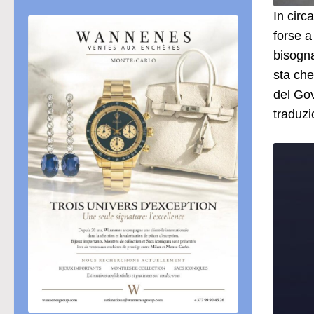
In circ
forse a
bisogna
sta che
del Gov
traduzi