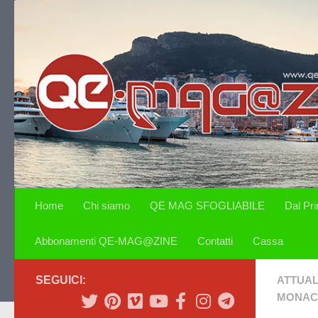
Salta al contenuto
Home
Chi siamo
QE MAG SFOGLIABILE
Dal Pr
Abbonamenti QE-MAG@ZINE
Contatti
Cassa
SEGUICI:
ATTUAL
MONAC