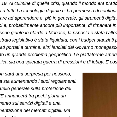
9. Al culmine di quella crisi, quando il mondo era pratic
 a tutti! La tecnologia digitale ci ha permesso di continua
are ad apprendere e, più in generale, gli strumenti digita
rci e, probabilmente ancora più importante, di rimanere in
i sono giunte in ritardo a Monaco, la risposta è stata l’alt
retrato legislativo è stata liquidata, con i budget stanziati
ati portati a termine, altri lanciati dal Governo monegasco
ato un grande problema geopolitico. Le piattaforme ame
ca sia una spietata guerra di pressioni e di lobby. E co
on sarà una sorpresa per nessuno,
a sta aumentando i suoi regolamenti.
ello generale sulla protezione dei
’UE annuncerà tra pochi giorni un
ento sui servizi digitali e una
entazione dei mercati digitali. Ma