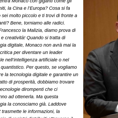
entra Monaco con giganti come gli
niti, la Cina e l’Europa? Cosa si fa
sei molto piccolo e ti trovi di fronte a
anti? Bene, torniamo alle radici.
rancesco la Malizia, diamo prova di
 e creatività! Quando si tratta di
gia digitale, Monaco non avrà mai la
ritica per diventare un leader
e nell’intelligenza artificiale o nel
 quantistico. Per questo, se vogliamo
are la tecnologia digitale e garantire un
fatto di prosperità, dobbiamo trovare
tecnologie dirompenti che ci
nno ad ottenerla. Ma questa
ogia la conosciamo già. Laddove
t trasmette le informazioni, la