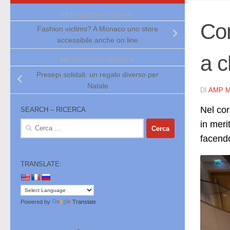
ARTICOLO SUCCESSIVO
Con
Fashion victims? A Monaco uno store
accessibile anche on line
a c
ARTICOLO PRECEDENTE
Presepi solidali: un regalo diverso per
Natale
DI
AMP 
Nel cor
SEARCH – RICERCA
in meri
Ricerca
per:
facendo
TRANSLATE:
Powered by
Translate