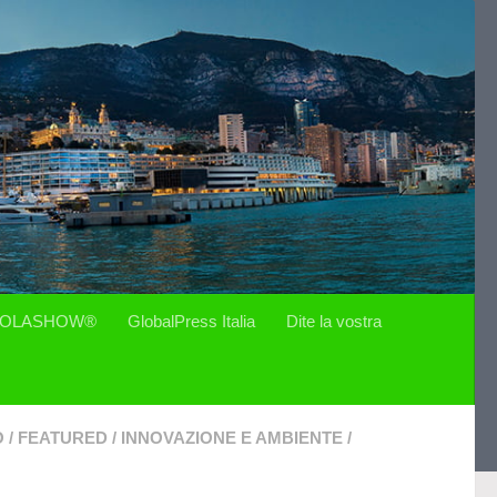
OLASHOW®
GlobalPress Italia
Dite la vostra
O
/
FEATURED
/
INNOVAZIONE E AMBIENTE
/