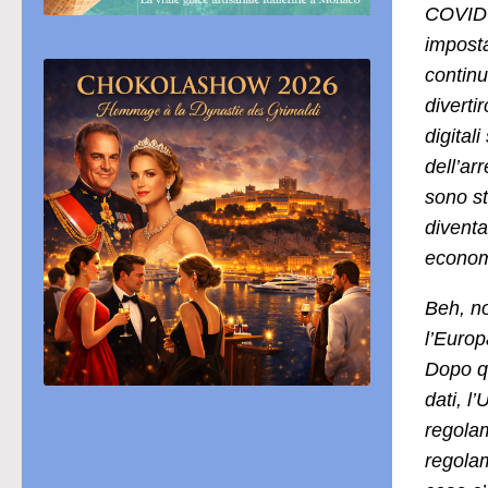
COVID-1
imposta
continu
diverti
digital
dell’ar
sono st
divent
economi
Beh, n
l’Europ
Dopo qu
dati, l
regolam
regolam