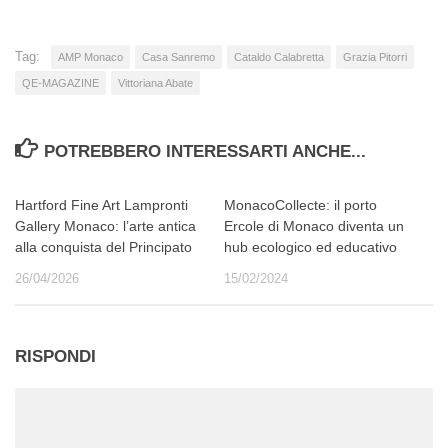
Tag:
AMP Monaco
Casa Sanremo
Cataldo Calabretta
Grazia Pitorri
QE-MAGAZINE
Vittoriana Abate
POTREBBERO INTERESSARTI ANCHE...
Hartford Fine Art Lampronti
MonacoCollecte: il porto
Gallery Monaco: l’arte antica
Ercole di Monaco diventa un
alla conquista del Principato
hub ecologico ed educativo
26/04/2026
15/02/2024
RISPONDI