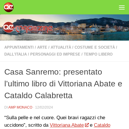
Salta al contenuto
APPUNTAMENTI
/
ARTE
/
ATTUALITÀ
/
COSTUME E SOCIETÀ
/
DALL'ITALIA
/
PERSONAGGI ED IMPRESE
/
TEMPO LIBERO
Casa Sanremo: presentato
l’ultimo libro di Vittoriana Abate e
Cataldo Calabretta
DI
AMP MONACO
·
12/02/2024
“Sulla pelle e nel cuore. Quei bravi ragazzi che
uccidono”, scritto da
Vittoriana Abate
e
Cataldo