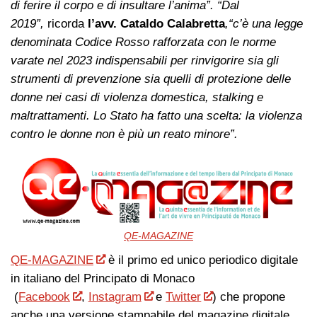
di ferire il corpo e di insultare l’anima”.
“Dal
2019”,
ricorda
l’avv. Cataldo Calabretta
,“c’è una legge
denominata Codice Rosso rafforzata con le norme
varate nel 2023 indispensabili per rinvigorire sia gli
strumenti di prevenzione sia quelli di protezione delle
donne nei casi di violenza domestica, stalking e
maltrattamenti. Lo Stato ha fatto una scelta: la violenza
contro le donne non è più un reato minore”.
QE-MAGAZINE
QE-MAGAZINE
è il primo ed unico periodico digitale
in italiano del Principato di Monaco
(
Facebook
,
Instagram
e
Twitter
) che propone
anche una versione stampabile del magazine digitale