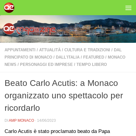
Salta al contenuto
APPUNTAMENTI
/
ATTUALITÀ
/
CULTURA E TRADIZIONI
/
DAL
PRINCIPATO DI MONACO
/
DALL'ITALIA
/
FEATURED
/
MONACO
NEWS
/
PERSONAGGI ED IMPRESE
/
TEMPO LIBERO
Beato Carlo Acutis: a Monaco
organizzato uno spettacolo per
ricordarlo
DI
AMP MONACO
·
14/06/2023
Carlo Acutis è stato proclamato beato da Papa