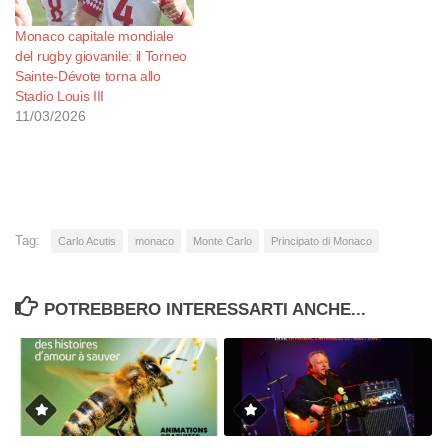
Monaco capitale mondiale
del rugby giovanile: il Torneo
Sainte-Dévote torna allo
Stadio Louis III
11/03/2026
Tag:
Carlo Acutis
monaco
Monte Carlo
Principato di Monaco
POTREBBERO INTERESSARTI ANCHE...