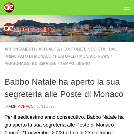
Salta al contenuto
APPUNTAMENTI
/
ATTUALITÀ
/
COSTUME E SOCIETÀ
/
DAL
PRINCIPATO DI MONACO
/
FEATURED
/
MONACO NEWS
/
PERSONAGGI ED IMPRESE
/
TEMPO LIBERO
Babbo Natale ha aperto la sua
segreteria alle Poste di Monaco
DI
AMP MONACO
·
30/11/2022
Per il sedicesimo anno consecutivo, Babbo Natale ha
già aperto la sua segreteria alle Poste di Monaco
(lunedì 21 novembre 2022) e fino al 23 dicembre