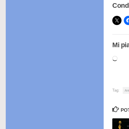
Condi
Mi pi
Cari
in
cor
Tag:
Ant
PO