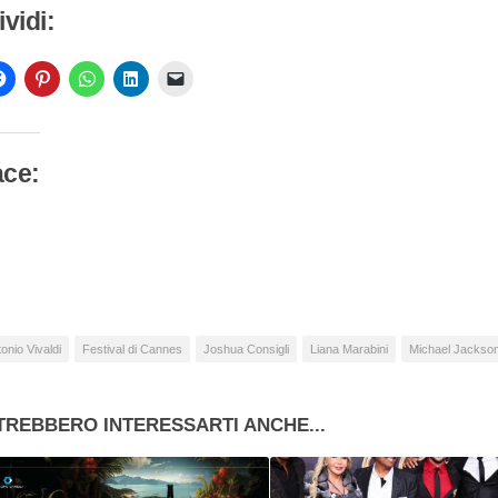
vidi:
ace:
camento
so…
onio Vivaldi
Festival di Cannes
Joshua Consigli
Liana Marabini
Michael Jackso
TREBBERO INTERESSARTI ANCHE...