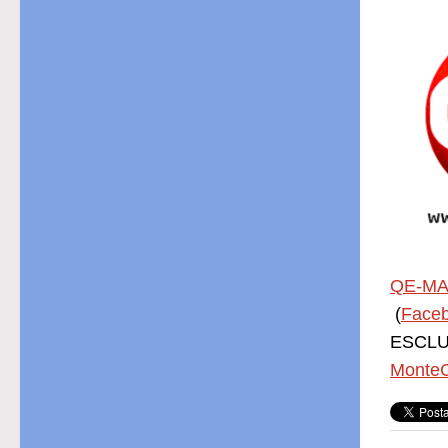
QE-MA
(
Face
ESCLUS
MonteC