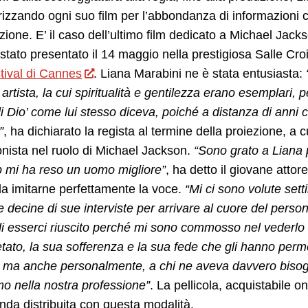
rizzando ogni suo film per l’abbondanza di informazioni c
azione. E’ il caso dell’ultimo film dedicato a Michael Jack
 stato presentato il 14 maggio nella prestigiosa Salle Croi
tival di Cannes
. Liana Marabini ne è stata entusiasta:
artista, la cui spiritualità e gentilezza erano esemplari, 
i Dio’ come lui stesso diceva, poiché a distanza di anni c
”
, ha dichiarato la regista al termine della proiezione, a 
nista nel ruolo di Michael Jackson.
“Sono grato a Liana p
p mi ha reso un uomo migliore”
, ha detto il giovane atto
a imitarne perfettamente la voce.
“Mi ci sono volute se
e decine di sue interviste per arrivare al cuore del person
i esserci riuscito perché mi sono commosso nel vederlo
etato, la sua sofferenza e la sua fede che gli hanno per
ma anche personalmente, a chi ne aveva davvero bisogno
o nella nostra professione”
. La pellicola, acquistabile o
nda distribuita con questa modalità.