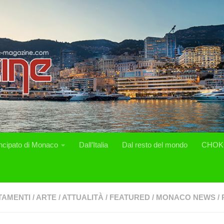
incipato di Monaco
Dall’Italia
Dal resto del mondo
CHOK
TAMENTI
/
ARTE
/
ATTUALITÀ
/
FEATURED
/
MONACO NEWS
/