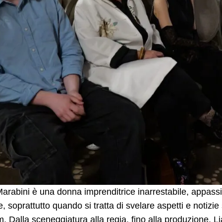
arabini è una donna imprenditrice inarrestabile, appassi
e, soprattutto quando si tratta di svelare aspetti e notiz
lm. Dalla sceneggiatura alla regia, fino alla produzione, 