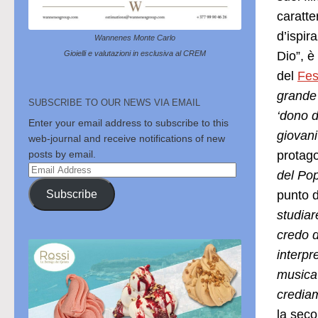
caratte
d’ispir
Wannenes Monte Carlo
Gioielli e valutazioni in esclusiva al CREM
Dio”, è
del
Fes
grande 
SUBSCRIBE TO OUR NEWS VIA EMAIL
‘dono d
Enter your email address to subscribe to this
giovani
web-journal and receive notifications of new
posts by email.
protago
Email
del Po
Address
Subscribe
punto d
studiar
credo d
interpr
musica 
crediam
la seco