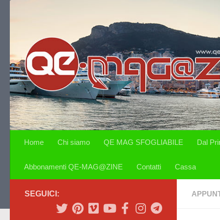
Salta al contenuto
Home
Chi siamo
QE MAG SFOGLIABILE
Dal Pr
Abbonamenti QE-MAG@ZINE
Contatti
Cassa
SEGUICI:
APPUN