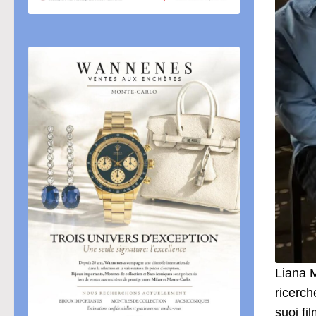
Liana M
ricerch
suoi fi