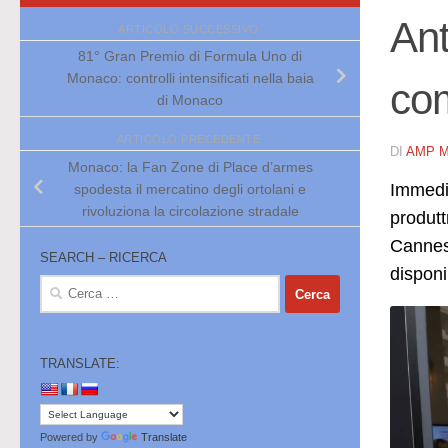
Ant
ARTICOLO SUCCESSIVO
81° Gran Premio di Formula Uno di
Monaco: controlli intensificati nella baia
co
di Monaco
ARTICOLO PRECEDENTE
DI
AMP 
Monaco: la Fan Zone di Place d’armes
Immedia
spodesta il mercatino degli ortolani e
rivoluziona la circolazione stradale
produtt
Cannes,
SEARCH – RICERCA
disponi
Ricerca
per:
TRANSLATE:
Powered by
Translate