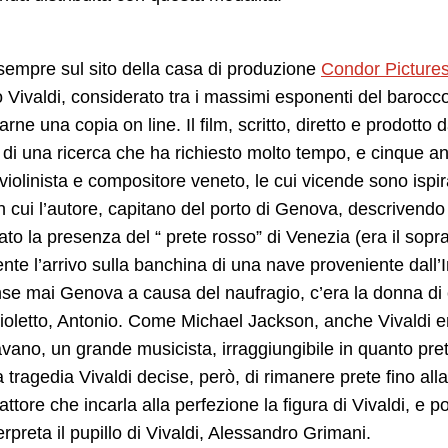
, sempre sul sito della casa di produzione
Condor Picture
 Vivaldi, considerato tra i massimi esponenti del barocco
rne una copia on line. Il film, scritto, diretto e prodotto d
o di una ricerca che ha richiesto molto tempo, e cinque an
violinista e compositore veneto, le cui vicende sono ispira
n cui l’autore, capitano del porto di Genova, descrivend
tato la presenza del “ prete rosso” di Venezia (era il so
ente l’arrivo sulla banchina di una nave proveniente dall’I
se mai Genova a causa del naufragio, c’era la donna di 
glioletto, Antonio. Come Michael Jackson, anche Vivaldi e
ano, un grande musicista, irraggiungibile in quanto pret
 tragedia Vivaldi decise, però, di rimanere prete fino alla
’attore che incarla alla perfezione la figura di Vivaldi, e 
erpreta il pupillo di Vivaldi, Alessandro Grimani.