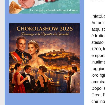
Infatti
Antonio
acquista
è frutt
stesso 
1700, i
e ripor
inutilm
raggiun
loro fi
ammirav
Dopo la
Cree, l
che int