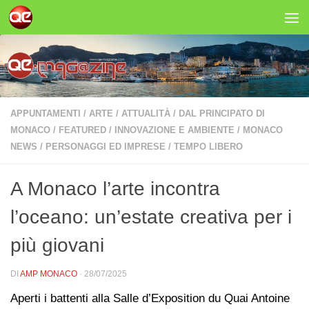
Salta al contenuto
APPUNTAMENTI
/
ARTE
/
ATTUALITÀ
/
DAL PRINCIPATO DI
MONACO
/
FEATURED
/
INNOVAZIONE E AMBIENTE
/
MONACO
NEWS
/
PERSONAGGI ED IMPRESE
/
TEMPO LIBERO
A Monaco l’arte incontra
l’oceano: un’estate creativa per i
più giovani
DI
AMP MONACO
·
28/07/2025
Aperti i battenti alla Salle d’Exposition du Quai Antoine