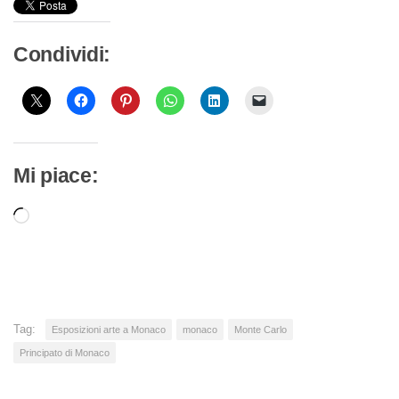
Condividi:
Mi piace:
Caricamento
in
corso…
Tag:
Esposizioni arte a Monaco
monaco
Monte Carlo
Principato di Monaco