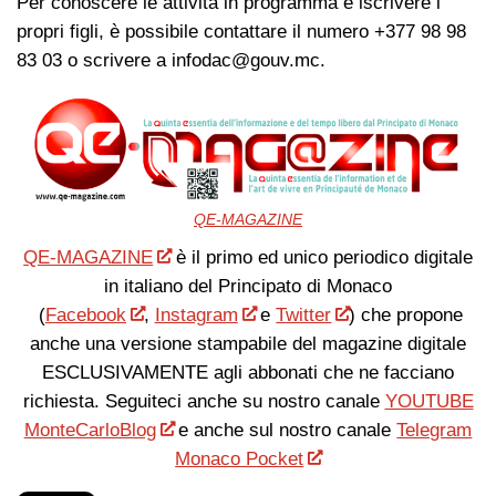
Per conoscere le attività in programma e iscrivere i
propri figli, è possibile contattare il numero +377 98 98
83 03 o scrivere a
infodac@gouv.mc
.
QE-MAGAZINE
QE-MAGAZINE
è il primo ed unico periodico digitale
in italiano del Principato di Monaco
(
Facebook
,
Instagram
e
Twitter
) che propone
anche una versione stampabile del magazine digitale
ESCLUSIVAMENTE agli abbonati che ne facciano
richiesta. Seguiteci anche su nostro canale
YOUTUBE
MonteCarloBlog
e anche sul nostro canale
Telegram
Monaco Pocket