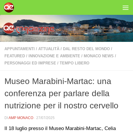
Salta al contenuto
APPUNTAMENTI
/
ATTUALITÀ
/
DAL RESTO DEL MONDO
/
FEATURED
/
INNOVAZIONE E AMBIENTE
/
MONACO NEWS
/
PERSONAGGI ED IMPRESE
/
TEMPO LIBERO
Museo Marabini-Martac: una
conferenza per parlare della
nutrizione per il nostro cervello
DI
AMP MONACO
·
27/07/2025
Il 18 luglio presso il Museo Marabini-Martac, Celia