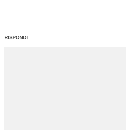
in
corso…
RISPONDI