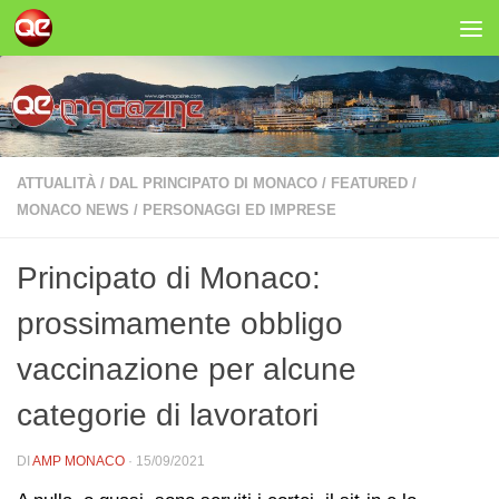
Salta al contenuto
ATTUALITÀ
/
DAL PRINCIPATO DI MONACO
/
FEATURED
/
MONACO NEWS
/
PERSONAGGI ED IMPRESE
Principato di Monaco:
prossimamente obbligo
vaccinazione per alcune
categorie di lavoratori
DI
AMP MONACO
·
15/09/2021