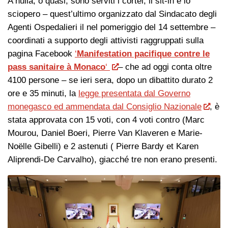
A nulla, o quasi, sono serviti i cortei, il sit-in e lo
sciopero – quest’ultimo organizzato dal Sindacato degli
Agenti Ospedalieri il nel pomeriggio del 14 settembre –
coordinati a supporto degli attivisti raggruppati sulla
pagina Facebook
‘
Manifestation pacifique contre le
pass sanitaire à Monaco
‘
– che ad oggi conta oltre
4100 persone – se ieri sera, dopo un dibattito durato 2
ore e 35 minuti, la
legge presentata dal Governo
monegasco ed ammendata dal Consiglio Nazionale
, è
stata approvata con 15 voti, con 4 voti contro (Marc
Mourou, Daniel Boeri, Pierre Van Klaveren e Marie-
Noëlle Gibelli) e 2 astenuti ( Pierre Bardy et Karen
Aliprendi-De Carvalho), giacché tre non erano presenti.