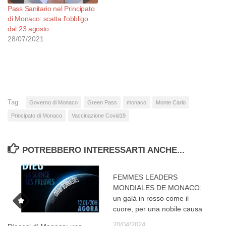
Pass Sanitario nel Principato
di Monaco: scatta l’obbligo
dal 23 agosto
28/07/2021
Tag:
Governo di Monaco
Green Pass
monaco
Monte Carlo
Principato di Monaco
Vaccinazione Covid19
POTREBBERO INTERESSARTI ANCHE...
FEMMES LEADERS
MONDIALES DE MONACO:
un galà in rosso come il
cuore, per una nobile causa
20/04/2024