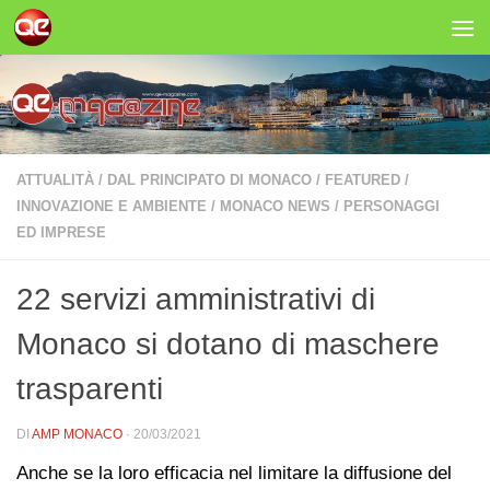
Salta al contenuto
ATTUALITÀ
/
DAL PRINCIPATO DI MONACO
/
FEATURED
/
INNOVAZIONE E AMBIENTE
/
MONACO NEWS
/
PERSONAGGI
ED IMPRESE
22 servizi amministrativi di
Monaco si dotano di maschere
trasparenti
DI
AMP MONACO
·
20/03/2021
Anche se la loro efficacia nel limitare la diffusione del