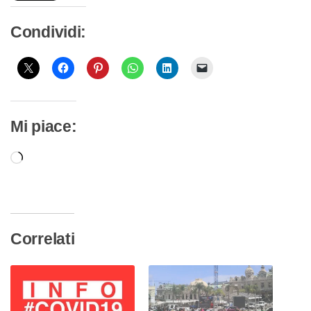
Condividi:
Mi piace:
Caricamento
in
corso…
Correlati