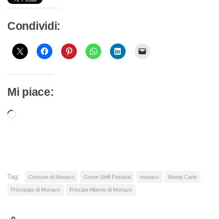
Condividi:
Mi piace:
Caricamento
in
corso…
Tag:
Comune di Monaco
Green Shift Festival
monaco
Monte Carlo
Principato di Monaco
Principe Alberto di Monaco