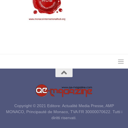
Copyright © 2021 Editore: Actualité Media Presse, AMP
MONACO, Principauté de Monaco, TVA FR 30000070622. Tutti i
diritti riservati.