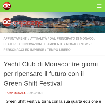
Salta al contenuto
APPUNTAMENTI
/
ATTUALITÀ
/
DAL PRINCIPATO DI MONACO
/
FEATURED
/
INNOVAZIONE E AMBIENTE
/
MONACO NEWS
/
PERSONAGGI ED IMPRESE
/
TEMPO LIBERO
Yacht Club di Monaco: tre giorni
per ripensare il futuro con il
Green Shift Festival
DI
AMP MONACO
·
09/04/2026
l Green Shift Festival torna con la sua quarta edizione e