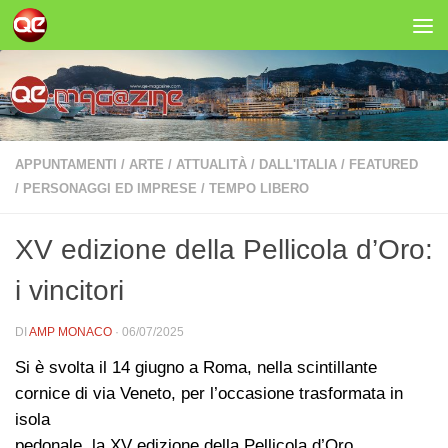
Salta al contenuto
APPUNTAMENTI
/
ARTE
/
ATTUALITÀ
/
DALL'ITALIA
/
FEATURED
/
PERSONAGGI ED IMPRESE
/
TEMPO LIBERO
XV edizione della Pellicola d’Oro:
i vincitori
DI
AMP MONACO
·
06/07/2025
Si è svolta il 14 giugno a Roma, nella scintillante
cornice di via Veneto, per l’occasione trasformata in
isola
pedonale, la XV edizione della Pellicola d’Oro,