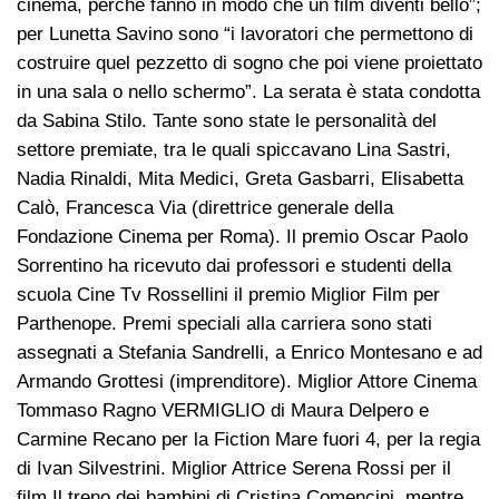
cinema, perché fanno in modo che un film diventi bello”;
per Lunetta Savino sono “i lavoratori che permettono di
costruire quel pezzetto di sogno che poi viene proiettato
in una sala o nello schermo”. La serata è stata condotta
da Sabina Stilo. Tante sono state le personalità del
settore premiate, tra le quali spiccavano Lina Sastri,
Nadia Rinaldi, Mita Medici, Greta Gasbarri, Elisabetta
Calò, Francesca Via (direttrice generale della
Fondazione Cinema per Roma). Il premio Oscar Paolo
Sorrentino ha ricevuto dai professori e studenti della
scuola Cine Tv Rossellini il premio Miglior Film per
Parthenope. Premi speciali alla carriera sono stati
assegnati a Stefania Sandrelli, a Enrico Montesano e ad
Armando Grottesi (imprenditore). Miglior Attore Cinema
Tommaso Ragno VERMIGLIO di Maura Delpero e
Carmine Recano per la Fiction Mare fuori 4, per la regia
di Ivan Silvestrini. Miglior Attrice Serena Rossi per il
film Il treno dei bambini di Cristina Comencini, mentre