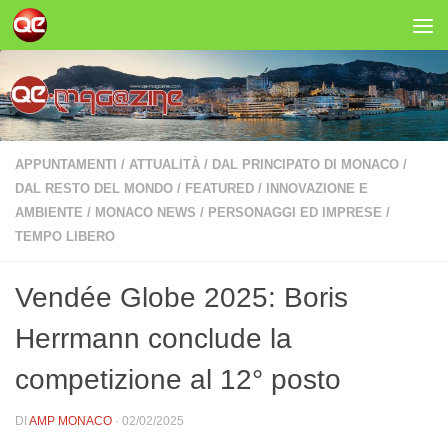
Salta al contenuto
APPUNTAMENTI
/
ATTUALITÀ
/
DAL PRINCIPATO DI MONACO
/
DAL RESTO DEL MONDO
/
FEATURED
/
INNOVAZIONE E
AMBIENTE
/
MONACO NEWS
/
PERSONAGGI ED IMPRESE
/
TEMPO LIBERO
Vendée Globe 2025: Boris
Herrmann conclude la
competizione al 12° posto
DI
AMP MONACO
·
02/02/2025