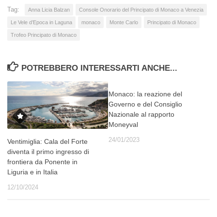
Tag:
Anna Licia Balzan
Console Onorario del Principato di Monaco a Venezia
Le Vele d’Epoca in Laguna
monaco
Monte Carlo
Principato di Monaco
Trofeo Principato di Monaco
POTREBBERO INTERESSARTI ANCHE...
Monaco: la reazione del
Governo e del Consiglio
Nazionale al rapporto
Moneyval
24/01/2023
Ventimiglia: Cala del Forte
diventa il primo ingresso di
frontiera da Ponente in
Liguria e in Italia
12/10/2024