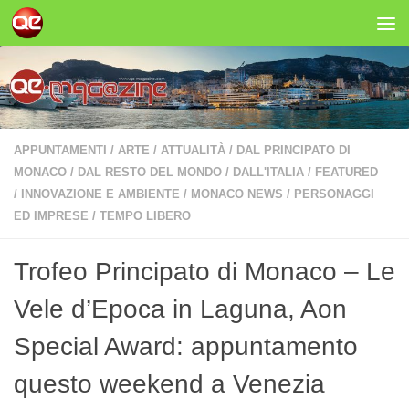
Salta al contenuto
APPUNTAMENTI
/
ARTE
/
ATTUALITÀ
/
DAL PRINCIPATO DI
MONACO
/
DAL RESTO DEL MONDO
/
DALL'ITALIA
/
FEATURED
/
INNOVAZIONE E AMBIENTE
/
MONACO NEWS
/
PERSONAGGI
ED IMPRESE
/
TEMPO LIBERO
Trofeo Principato di Monaco – Le
Vele d’Epoca in Laguna, Aon
Special Award: appuntamento
questo weekend a Venezia