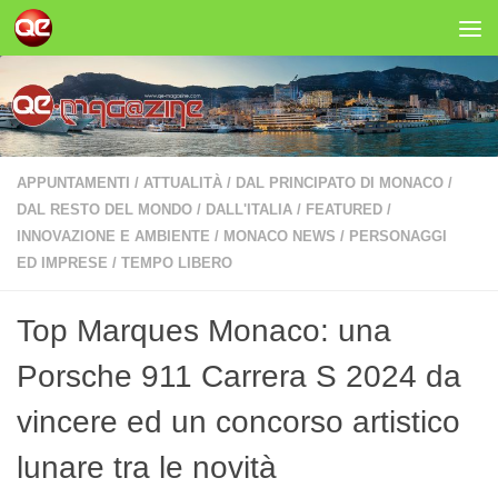
Salta al contenuto
APPUNTAMENTI
/
ATTUALITÀ
/
DAL PRINCIPATO DI MONACO
/
DAL RESTO DEL MONDO
/
DALL'ITALIA
/
FEATURED
/
INNOVAZIONE E AMBIENTE
/
MONACO NEWS
/
PERSONAGGI
ED IMPRESE
/
TEMPO LIBERO
Top Marques Monaco: una
Porsche 911 Carrera S 2024 da
vincere ed un concorso artistico
lunare tra le novità