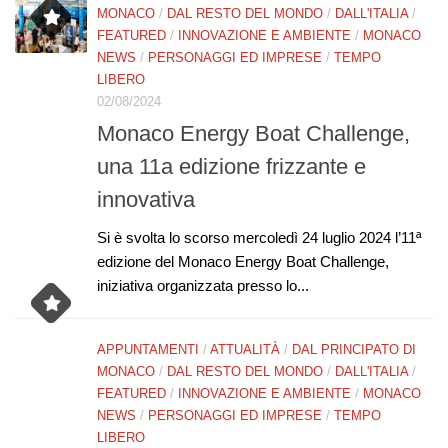
MONACO
/
DAL RESTO DEL MONDO
/
DALL'ITALIA
/
FEATURED
/
INNOVAZIONE E AMBIENTE
/
MONACO
NEWS
/
PERSONAGGI ED IMPRESE
/
TEMPO
LIBERO
02/08/2024
Monaco Energy Boat Challenge,
una 11a edizione frizzante e
innovativa
Si è svolta lo scorso mercoledì 24 luglio 2024 l’11ª
edizione del Monaco Energy Boat Challenge,
iniziativa organizzata presso lo...
APPUNTAMENTI
/
ATTUALITÀ
/
DAL PRINCIPATO DI
MONACO
/
DAL RESTO DEL MONDO
/
DALL'ITALIA
/
FEATURED
/
INNOVAZIONE E AMBIENTE
/
MONACO
NEWS
/
PERSONAGGI ED IMPRESE
/
TEMPO
LIBERO