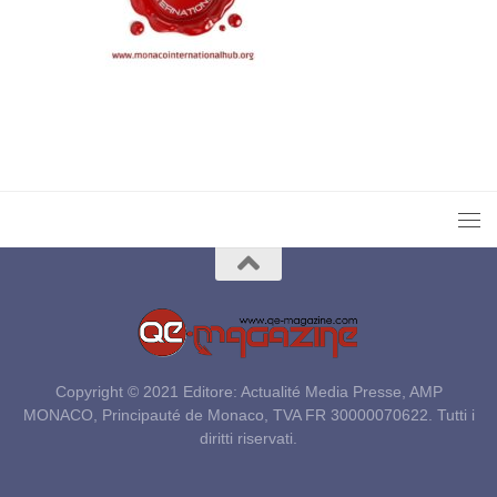
Copyright © 2021 Editore: Actualité Media Presse, AMP
MONACO, Principauté de Monaco, TVA FR 30000070622. Tutti i
diritti riservati.