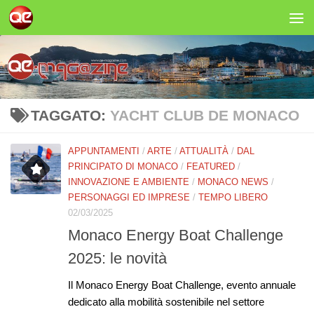
Salta al contenuto
TAGGATO:
YACHT CLUB DE MONACO
APPUNTAMENTI
/
ARTE
/
ATTUALITÀ
/
DAL
PRINCIPATO DI MONACO
/
FEATURED
/
INNOVAZIONE E AMBIENTE
/
MONACO NEWS
/
PERSONAGGI ED IMPRESE
/
TEMPO LIBERO
02/03/2025
Monaco Energy Boat Challenge
2025: le novità
Il Monaco Energy Boat Challenge, evento annuale
dedicato alla mobilità sostenibile nel settore