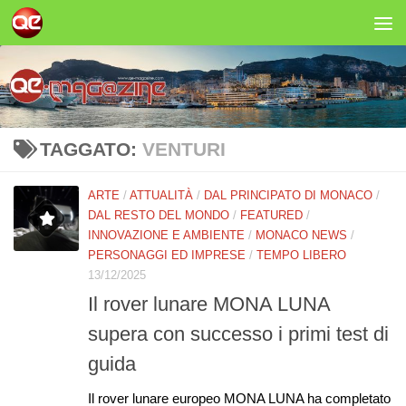
Salta al contenuto
TAGGATO:
VENTURI
ARTE
/
ATTUALITÀ
/
DAL PRINCIPATO DI MONACO
/
DAL RESTO DEL MONDO
/
FEATURED
/
INNOVAZIONE E AMBIENTE
/
MONACO NEWS
/
PERSONAGGI ED IMPRESE
/
TEMPO LIBERO
13/12/2025
Il rover lunare MONA LUNA
supera con successo i primi test di
guida
Il rover lunare europeo MONA LUNA ha completato