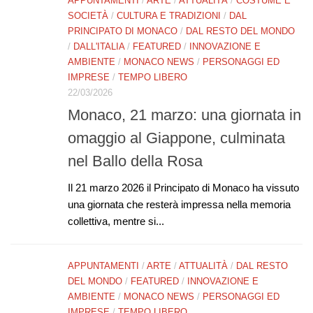
APPUNTAMENTI
/
ARTE
/
ATTUALITÀ
/
COSTUME E
SOCIETÀ
/
CULTURA E TRADIZIONI
/
DAL
PRINCIPATO DI MONACO
/
DAL RESTO DEL MONDO
/
DALL'ITALIA
/
FEATURED
/
INNOVAZIONE E
AMBIENTE
/
MONACO NEWS
/
PERSONAGGI ED
IMPRESE
/
TEMPO LIBERO
22/03/2026
Monaco, 21 marzo: una giornata in
omaggio al Giappone, culminata
nel Ballo della Rosa
Il 21 marzo 2026 il Principato di Monaco ha vissuto
una giornata che resterà impressa nella memoria
collettiva, mentre si...
APPUNTAMENTI
/
ARTE
/
ATTUALITÀ
/
DAL RESTO
DEL MONDO
/
FEATURED
/
INNOVAZIONE E
AMBIENTE
/
MONACO NEWS
/
PERSONAGGI ED
IMPRESE
/
TEMPO LIBERO