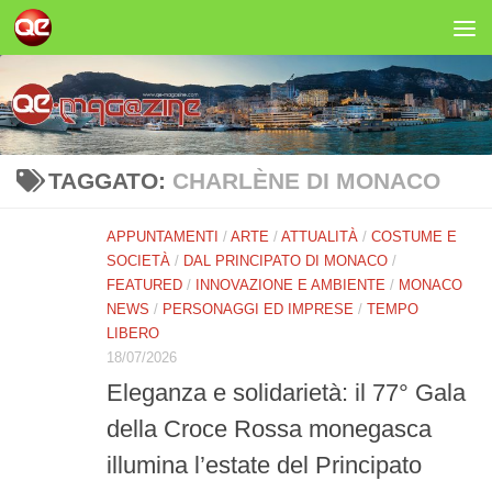
Salta al contenuto
TAGGATO:
CHARLÈNE DI MONACO
APPUNTAMENTI
/
ARTE
/
ATTUALITÀ
/
COSTUME E
SOCIETÀ
/
DAL PRINCIPATO DI MONACO
/
FEATURED
/
INNOVAZIONE E AMBIENTE
/
MONACO
NEWS
/
PERSONAGGI ED IMPRESE
/
TEMPO
LIBERO
18/07/2026
Eleganza e solidarietà: il 77° Gala
della Croce Rossa monegasca
illumina l’estate del Principato