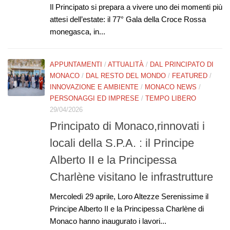
Il Principato si prepara a vivere uno dei momenti più
attesi dell’estate: il 77° Gala della Croce Rossa
monegasca, in...
APPUNTAMENTI
/
ATTUALITÀ
/
DAL PRINCIPATO DI
MONACO
/
DAL RESTO DEL MONDO
/
FEATURED
/
INNOVAZIONE E AMBIENTE
/
MONACO NEWS
/
PERSONAGGI ED IMPRESE
/
TEMPO LIBERO
29/04/2026
Principato di Monaco,rinnovati i
locali della S.P.A. : il Principe
Alberto II e la Principessa
Charlène visitano le infrastrutture
Mercoledì 29 aprile, Loro Altezze Serenissime il
Principe Alberto II e la Principessa Charlène di
Monaco hanno inaugurato i lavori...