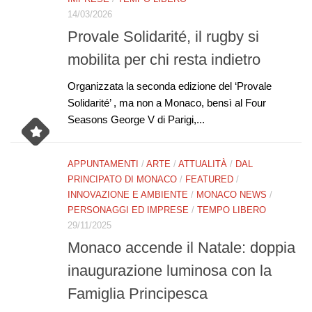
14/03/2026
Provale Solidarité, il rugby si
mobilita per chi resta indietro
Organizzata la seconda edizione del ‘Provale
Solidarité’ , ma non a Monaco, bensì al Four
Seasons George V di Parigi,...
APPUNTAMENTI
/
ARTE
/
ATTUALITÀ
/
DAL
PRINCIPATO DI MONACO
/
FEATURED
/
INNOVAZIONE E AMBIENTE
/
MONACO NEWS
/
PERSONAGGI ED IMPRESE
/
TEMPO LIBERO
29/11/2025
Monaco accende il Natale: doppia
inaugurazione luminosa con la
Famiglia Principesca