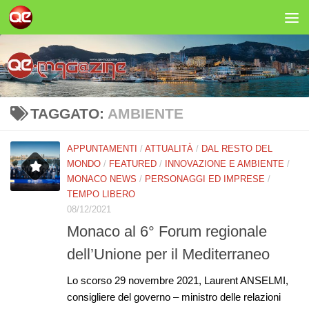
Salta al contenuto
TAGGATO:
AMBIENTE
APPUNTAMENTI
/
ATTUALITÀ
/
DAL RESTO DEL
MONDO
/
FEATURED
/
INNOVAZIONE E AMBIENTE
/
MONACO NEWS
/
PERSONAGGI ED IMPRESE
/
TEMPO LIBERO
08/12/2021
Monaco al 6° Forum regionale
dell’Unione per il Mediterraneo
Lo scorso 29 novembre 2021, Laurent ANSELMI,
consigliere del governo – ministro delle relazioni