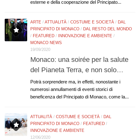
esterne e della cooperazione del Principato...
ARTE
/
ATTUALITÀ
/
COSTUME E SOCIETÀ
/
DAL
PRINCIPATO DI MONACO
/
DAL RESTO DEL MONDO
/
FEATURED
/
INNOVAZIONE E AMBIENTE
/
MONACO NEWS
19/09/2020
Monaco: una soirée per la salute
del Pianeta Terra, e non solo…
Potrà sorprendere ma, in effetti, nonostante i
numerosi annullamenti di eventi storici di
beneficenza del Principato di Monaco, come la...
ATTUALITÀ
/
COSTUME E SOCIETÀ
/
DAL
PRINCIPATO DI MONACO
/
FEATURED
/
INNOVAZIONE E AMBIENTE
12/06/2020